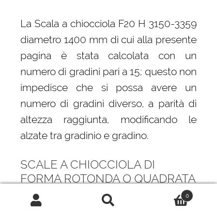
La Scala a chiocciola F20 H 3150-3359
diametro 1400 mm di cui alla presente
pagina è stata calcolata con un
numero di gradini pari a 15; questo non
impedisce che si possa avere un
numero di gradini diverso, a parità di
altezza raggiunta, modificando le
alzate tra gradinio e gradino.
SCALE A CHIOCCIOLA DI
FORMA ROTONDA O QUADRATA
0
La principale differenza, da cui
Cerca:
Cerca
derivano anche differenti prestazioni è