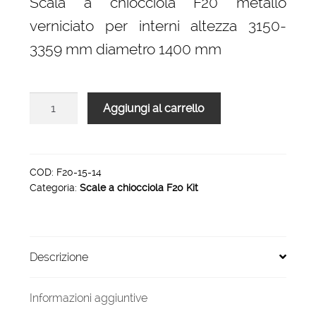
Scala a chiocciola F20 metallo
era:
è:
verniciato per interni altezza 3150-
2.506,00 €.
1.692,00 €.
3359 mm diametro 1400 mm
Scala
Aggiungi al carrello
a
chiocciola
F20
H
COD:
F20-15-14
Categoria:
Scale a chiocciola F20 Kit
3150-
3359
diametro
1400
Descrizione
mm
quantità
Informazioni aggiuntive