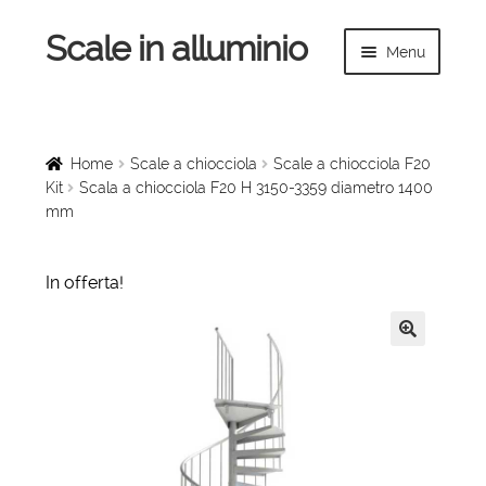
Scale in alluminio
Vai
Vai
Menu
alla
al
navigazione
contenuto
Espandi
Home
il
menu
Scale a chiocciola
Home
Scale a chiocciola
Scale a chiocciola F20
child
Kit
Scala a chiocciola F20 H 3150-3359 diametro 1400
mm
Scale per interni
Espandi
Linee vita
In offerta!
il
menu
Espandi
Scale in legno
child
il
🔍
menu
Rampe di carico
child
Espandi
Sollevatori
il