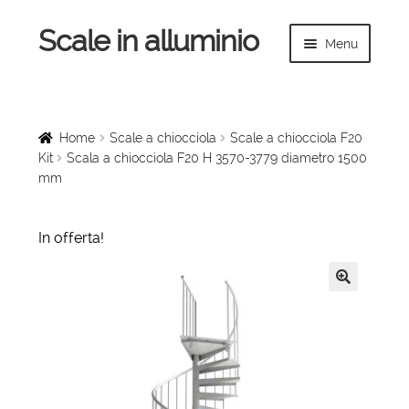
Scale in alluminio
Vai
Vai
Menu
alla
al
navigazione
contenuto
Espandi
Home
il
menu
Scale a chiocciola
Home
Scale a chiocciola
Scale a chiocciola F20
child
Kit
Scala a chiocciola F20 H 3570-3779 diametro 1500
mm
Scale per interni
Espandi
Linee vita
In offerta!
il
menu
Espandi
Scale in legno
child
il
🔍
menu
Rampe di carico
child
Espandi
Sollevatori
il