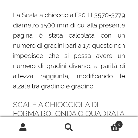
La Scala a chiocciola F20 H 3570-3779
diametro 1500 mm di cui alla presente
pagina è stata calcolata con un
numero di gradini pari a 17; questo non
impedisce che si possa avere un
numero di gradini diverso, a parità di
altezza raggiunta, modificando le
alzate tra gradinio e gradino.
SCALE A CHIOCCIOLA DI
FORMA ROTONDA O QUADRATA
0
La principale differenza, da cui
Cerca:
Cerca
derivano anche differenti prestazioni è