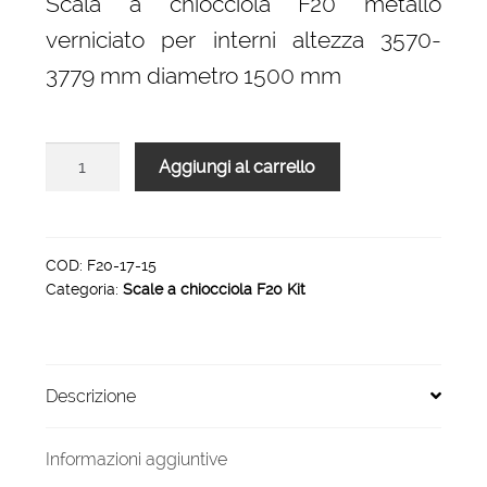
Scala a chiocciola F20 metallo
era:
è:
verniciato per interni altezza 3570-
3.176,00 €.
2.144,00 €.
3779 mm diametro 1500 mm
Scala
Aggiungi al carrello
a
chiocciola
F20
H
COD:
F20-17-15
Categoria:
Scale a chiocciola F20 Kit
3570-
3779
diametro
1500
Descrizione
mm
quantità
Informazioni aggiuntive