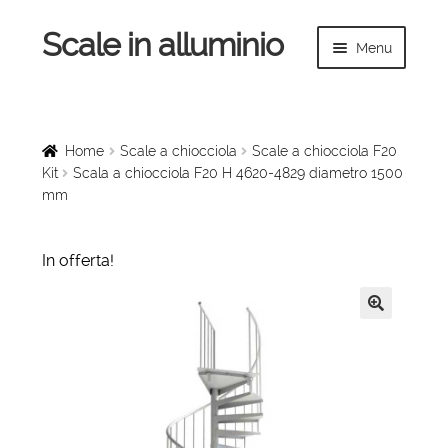
Scale in alluminio
Vai
Vai
Menu
alla
al
navigazione
contenuto
Espandi
Home
il
menu
Scale a chiocciola
Home
Scale a chiocciola
Scale a chiocciola F20
child
Kit
Scala a chiocciola F20 H 4620-4829 diametro 1500
mm
Scale per interni
Espandi
Linee vita
In offerta!
il
menu
Espandi
Scale in legno
child
il
🔍
menu
Rampe di carico
child
Espandi
Sollevatori
il