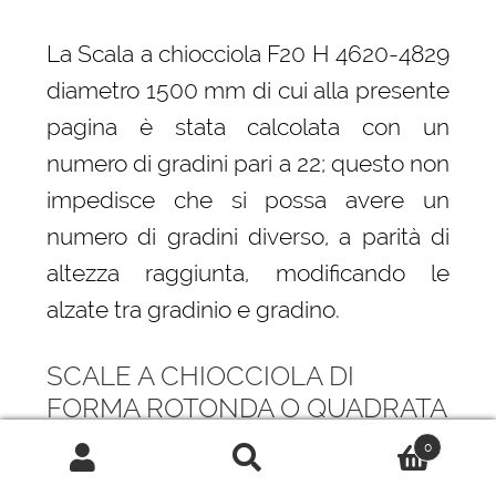
La Scala a chiocciola F20 H 4620-4829
diametro 1500 mm di cui alla presente
pagina è stata calcolata con un
numero di gradini pari a 22; questo non
impedisce che si possa avere un
numero di gradini diverso, a parità di
altezza raggiunta, modificando le
alzate tra gradinio e gradino.
SCALE A CHIOCCIOLA DI
FORMA ROTONDA O QUADRATA
0
La principale differenza, da cui
Cerca:
Cerca
derivano anche differenti prestazioni è