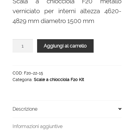
Scala a chiocciola F20 metallo
era:
è:
verniciato per interni altezza 4620-
4.056,00 €.
2.738,00 €.
4829 mm diametro 1500 mm
Scala
Aggiungi al carrello
a
chiocciola
F20
H
COD:
F20-22-15
Categoria:
Scale a chiocciola F20 Kit
4620-
4829
diametro
1500
Descrizione
mm
quantità
Informazioni aggiuntive