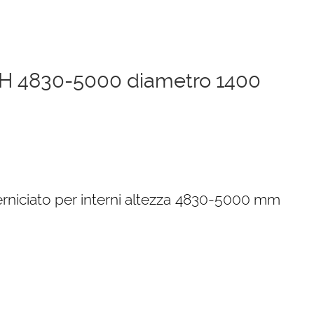
0 H 4830-5000 diametro 1400
zzo
ale
erniciato per interni altezza 4830-5000 mm
34,00 €.