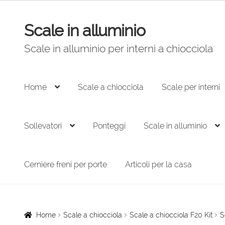
originale
attuale
era:
è:
Scale in alluminio
Vai
Vai
3.754,00 €.
2.534,00 €.
alla
al
Scale in alluminio per interni a chiocciola
navigazione
contenuto
Home
Scale a chiocciola
Scale per interni
Sollevatori
Ponteggi
Scale in alluminio
Cerniere freni per porte
Articoli per la casa
Home
Scale a chiocciola
Scale a chiocciola F20 Kit
S