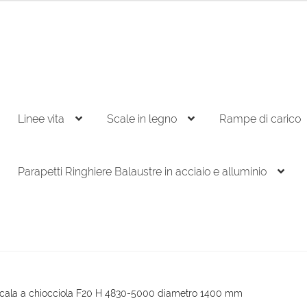
Linee vita
Scale in legno
Rampe di carico
Parapetti Ringhiere Balaustre in acciaio e alluminio
cala a chiocciola F20 H 4830-5000 diametro 1400 mm