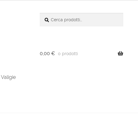
Cerca:
Cerca
0,00
€
0 prodotti
Valigie