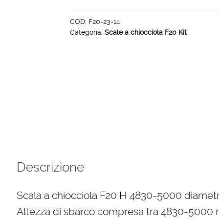
F20
H
COD:
F20-23-14
Categoria:
Scale a chiocciola F20 Kit
4830-
5000
diametro
1400
mm
quantità
Descrizione
Scala a chiocciola F20 H 4830-5000 diame
Altezza di sbarco compresa tra 4830-500