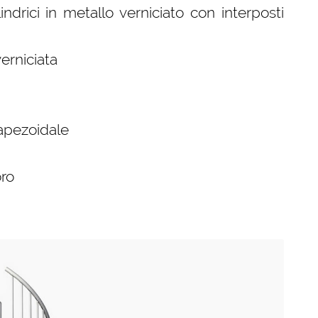
ndrici in metallo verniciato con interposti
erniciata
rapezoidale
oro