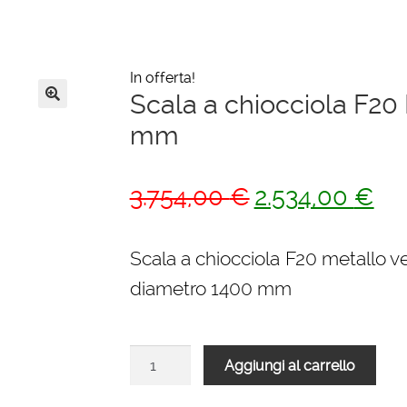
In offerta!
Scala a chiocciola F2
🔍
mm
Il
Il
3.754,00
€
2.534,00
€
prezzo
pre
originale
attu
Scala a chiocciola F20 metallo v
era:
è:
diametro 1400 mm
3.754,00 €.
2.5
Scala
Aggiungi al carrello
a
chiocciola