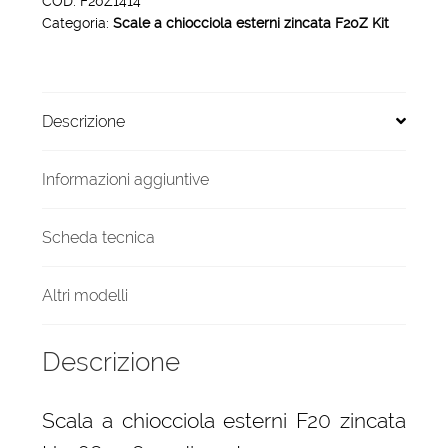
COD:
F20Z1414
Categoria:
Scale a chiocciola esterni zincata F20Z Kit
zincata
H
2940-
3149
Descrizione
diametro
1400
mm
Informazioni aggiuntive
quantità
Scheda tecnica
Altri modelli
Descrizione
Scala a chiocciola esterni F20 zincata