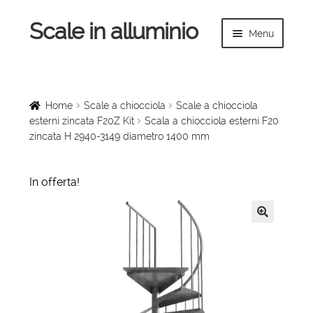
Scale in alluminio
Vai
Vai
Menu
alla
al
navigazione
contenuto
Espandi
Home
il
menu
Scale a chiocciola
Home
Scale a chiocciola
Scale a chiocciola
child
esterni zincata F20Z Kit
Scala a chiocciola esterni F20
zincata H 2940-3149 diametro 1400 mm
Scale per interni
Espandi
Linee vita
In offerta!
il
menu
Espandi
Scale in legno
child
il
🔍
menu
Rampe di carico
child
Espandi
Sollevatori
il