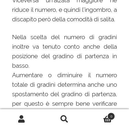
Viceversa un’alzata maggiore ne
riduce il numero, e quindi l’ingombro, a
discapito però della comodità di salita.
Nella scelta del numero di gradini
inoltre va tenuto conto anche della
posizione del gradino di partenza in
basso.
Aumentare o diminuire il numero
totale di gradini determina anche uno
spostamento del gradino di partenza,
per questo è sempre bene verificare
dova lo stesso si posiziona per
0
accertarsi che non sia in
Cerca:
Cerca