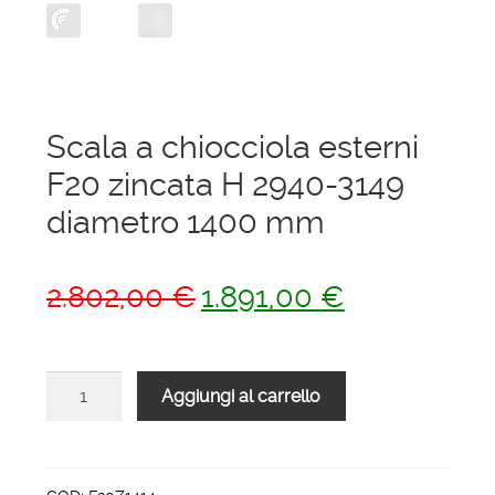
Scala a chiocciola esterni
F20 zincata H 2940-3149
diametro 1400 mm
Il
Il
2.802,00
€
1.891,00
€
prezzo
prezzo
originale
attuale
Scala
Aggiungi al carrello
era:
è:
a
2.802,00 €.
1.891,00 €.
chiocciola
esterni
F20