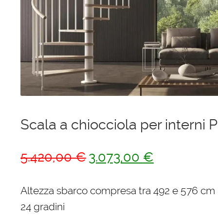
Ponteggi
Scale in alluminio
Parapetti Ringhiere Balaustre in acciaio e alluminio
Valigie
Cerniere freni per porte
Scala a chiocciola per interni 
Articoli per la casa
Il
Il
5.420,00
€
3.073,00
€
prezzo
prezzo
originale
attuale
Altezza sbarco compresa tra 492 e 576 cm
era:
è:
24 gradini