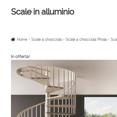
Scale in alluminio
Vai
Vai
alla
al
navigazione
contenuto
Home
Scale a chiocciola
Home
Scale a chiocciola
Scale a chiocciola Phola
Sca
Scale per interni
In offerta!
Linee vita
Scale in legno
Rampe di carico
Sollevatori