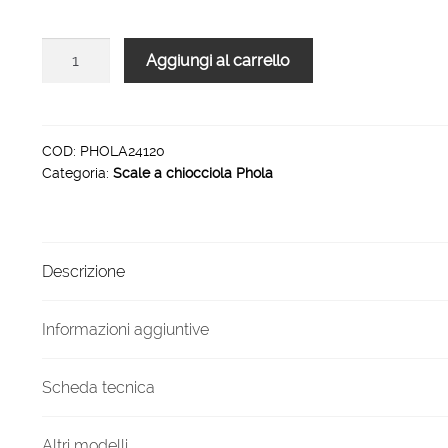
5.420,00 €.
3.073,00 €.
Scala
Aggiungi al carrello
a
chiocciola
per
interni
COD:
PHOLA24120
Categoria:
Scale a chiocciola Phola
Phola
24
gradini
120
Descrizione
cm
quantità
Informazioni aggiuntive
Scheda tecnica
Altri modelli