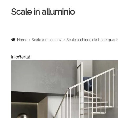
Scale in alluminio
Vai
Vai
alla
al
navigazione
contenuto
Home
Scale a chiocciola
Home
Scale a chiocciola
Scale a chiocciola base quadr
Scale per interni
In offerta!
Linee vita
Scale in legno
Rampe di carico
Sollevatori