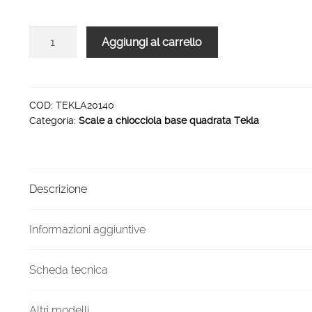
4.724,00 €.
2.679,00 €.
Scala
Aggiungi al carrello
a
chiocciola
quadrata
Tekla
COD:
TEKLA20140
Categoria:
Scale a chiocciola base quadrata Tekla
20
gradini
140
cm
Descrizione
quantità
Informazioni aggiuntive
Scheda tecnica
Altri modelli