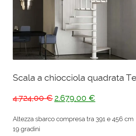
Ponteggi
Scale in alluminio
Parapetti Ringhiere Balaustre in acciaio e alluminio
Valigie
Cerniere freni per porte
Scala a chiocciola quadrata Te
Articoli per la casa
Il
Il
4.724,00
€
2.679,00
€
prezzo
prezzo
originale
attuale
Altezza sbarco compresa tra 391 e 456 cm
era:
è:
19 gradini