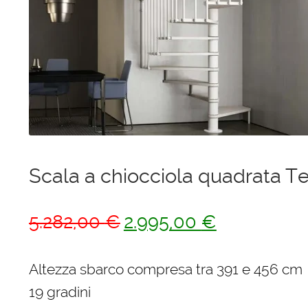
Ponteggi
Scale in alluminio
Parapetti Ringhiere Balaustre in acciaio e alluminio
Valigie
Cerniere freni per porte
Scala a chiocciola quadrata Te
Articoli per la casa
Il
Il
5.282,00
€
2.995,00
€
prezzo
prezzo
originale
attuale
Altezza sbarco compresa tra 391 e 456 cm
era:
è:
19 gradini