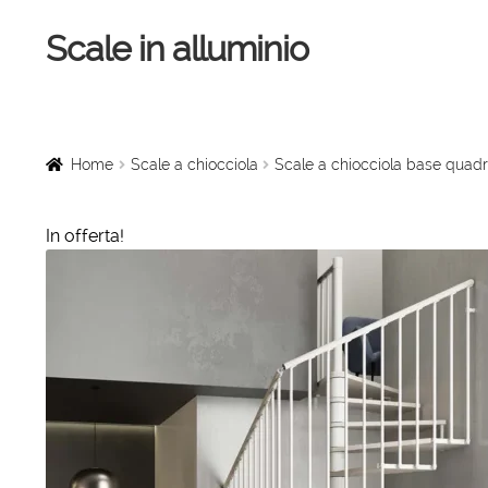
Scale in alluminio
Vai
Vai
alla
al
navigazione
contenuto
Home
Scale a chiocciola
Home
Scale a chiocciola
Scale a chiocciola base quadr
Scale per interni
In offerta!
Linee vita
Scale in legno
Rampe di carico
Sollevatori