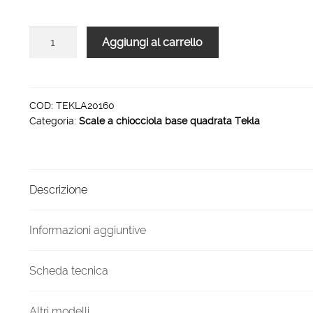
5.282,00 €.
2.995,00 €.
Scala
Aggiungi al carrello
a
chiocciola
quadrata
Tekla
COD:
TEKLA20160
Categoria:
Scale a chiocciola base quadrata Tekla
20
gradini
160
cm
Descrizione
quantità
Informazioni aggiuntive
Scheda tecnica
Altri modelli