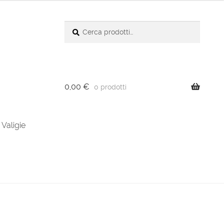
Cerca:
Cerca
0,00
€
0 prodotti
Valigie