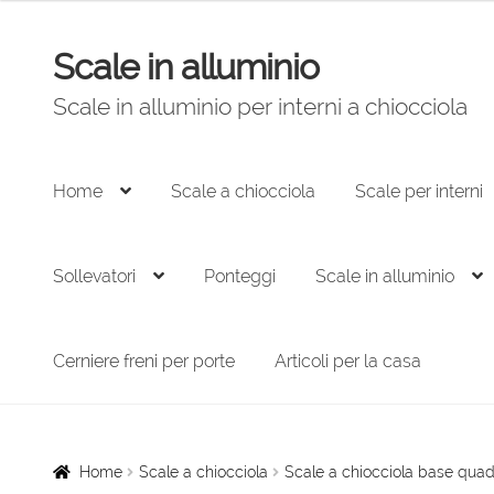
originale
attuale
era:
è:
Scale in alluminio
Vai
Vai
6.580,00 €.
3.731,00 €.
alla
al
Scale in alluminio per interni a chiocciola
navigazione
contenuto
Home
Scale a chiocciola
Scale per interni
Sollevatori
Ponteggi
Scale in alluminio
Cerniere freni per porte
Articoli per la casa
Home
Scale a chiocciola
Scale a chiocciola base quad