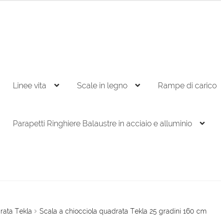
Linee vita
Scale in legno
Rampe di carico
Parapetti Ringhiere Balaustre in acciaio e alluminio
rata Tekla
Scala a chiocciola quadrata Tekla 25 gradini 160 cm