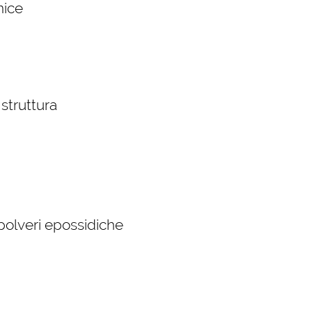
nice
 struttura
 polveri epossidiche