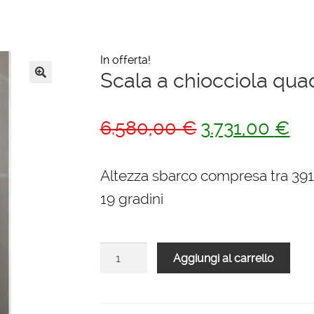
In offerta!
Scala a chiocciola qua
🔍
Il
Il
6.580,00
€
3.731,00
€
prezzo
pre
originale
att
Altezza sbarco compresa tra 39
era:
è:
19 gradini
6.580,00 €.
3.7
Scala
Aggiungi al carrello
a
chiocciola
quadrata