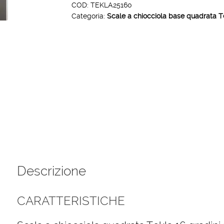
Tekla
COD:
TEKLA25160
Categoria:
Scale a chiocciola base quadrata T
25
gradini
160
cm
quantità
Descrizione
CARATTERISTICHE