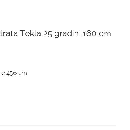
drata Tekla 25 gradini 160 cm
zzo
uale
1 e 456 cm
31,00 €.