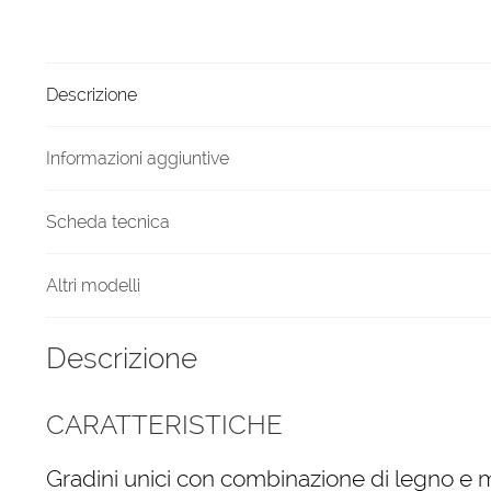
Grigio
legno
Noce
Descrizione
Fusion
quantità
Informazioni aggiuntive
Scheda tecnica
Altri modelli
Descrizione
CARATTERISTICHE
Gradini unici con combinazione di legno e 