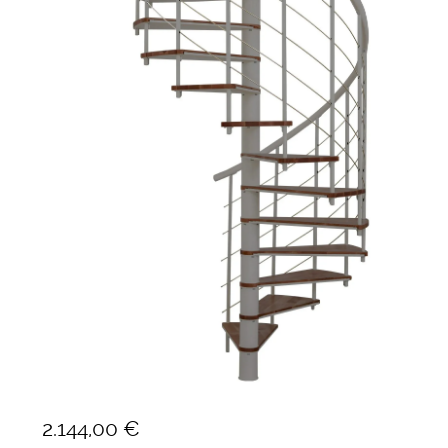
Ponteggi
Scale in alluminio
Parapetti Ringhiere Balaustre in acciaio e alluminio
Valigie
Cerniere freni per porte
Articoli per la casa
Scala a chiocciola 160 cm met
Fusion
2.144,00
€