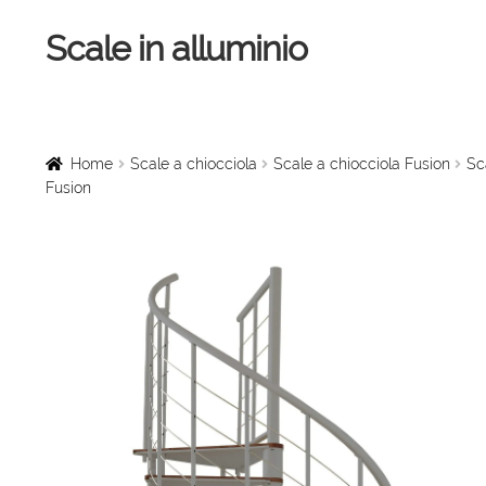
Scale in alluminio
Vai
Vai
alla
al
navigazione
contenuto
Home
Scale a chiocciola
Home
Scale a chiocciola
Scale a chiocciola Fusion
Sc
Fusion
Scale per interni
Linee vita
Scale in legno
Rampe di carico
Sollevatori