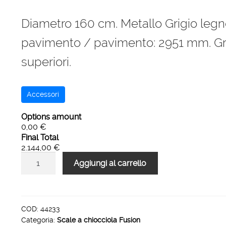
Diametro 160 cm. Metallo Grigio leg
pavimento / pavimento: 2951 mm. Grad
superiori.
Accessori
Options amount
0,00 €
Final Total
2.144,00 €
Scala
Aggiungi al carrello
a
chiocciola
160
cm
COD:
44233
Categoria:
Scale a chiocciola Fusion
metallo