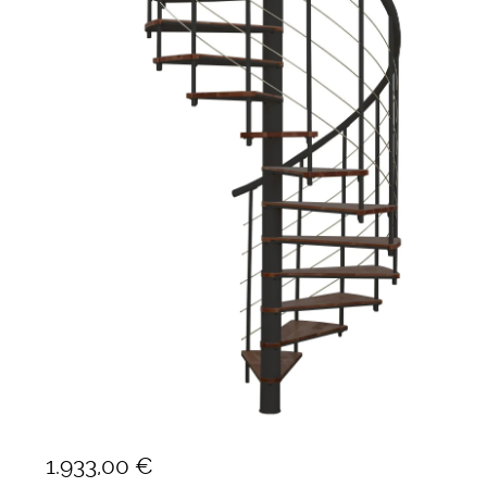
Ponteggi
Scale in alluminio
Parapetti Ringhiere Balaustre in acciaio e alluminio
Valigie
Cerniere freni per porte
Articoli per la casa
Scala a chiocciola 120 cm met
Fusion
1.933,00
€