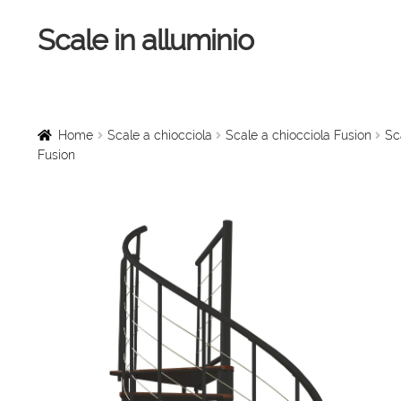
Scale in alluminio
Vai
Vai
alla
al
navigazione
contenuto
Home
Scale a chiocciola
Home
Scale a chiocciola
Scale a chiocciola Fusion
Sc
Fusion
Scale per interni
Linee vita
Scale in legno
Rampe di carico
Sollevatori