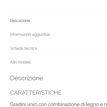
Nero
legno
Noce
Descrizione
Fusion
quantità
Informazioni aggiuntive
Scheda tecnica
Altri modelli
Descrizione
CARATTERISTICHE
Gradini unici con combinazione di legno e 