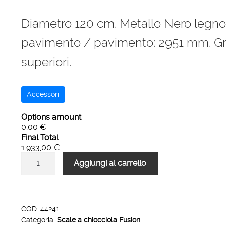
Diametro 120 cm. Metallo Nero legn
pavimento / pavimento: 2951 mm. Grad
superiori.
Accessori
Options amount
0,00 €
Final Total
1.933,00 €
Scala
Aggiungi al carrello
a
chiocciola
120
cm
COD:
44241
Categoria:
Scale a chiocciola Fusion
metallo