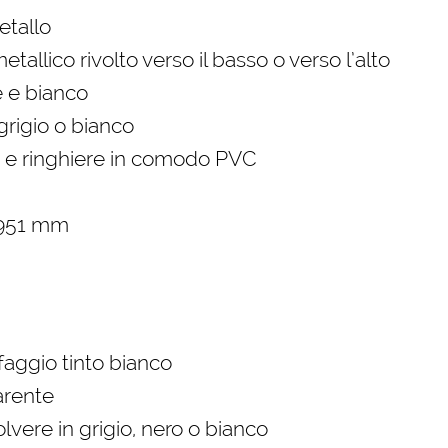
etallo
tallico rivolto verso il basso o verso l’alto
e e bianco
 grigio o bianco
nox e ringhiere in comodo PVC
m
2951 mm
 faggio tinto bianco
parente
olvere in grigio, nero o bianco