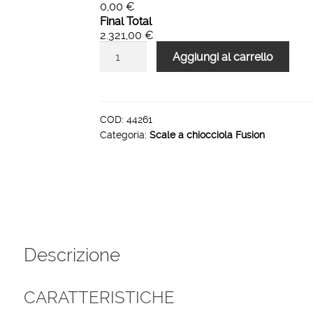
0,00 €
Final Total
2.321,00 €
Scala
Aggiungi al carrello
a
chiocciola
120
cm
COD:
44261
Categoria:
Scale a chiocciola Fusion
metallo
Grigio
legno
Quercia
Fusion
quantità
Descrizione
CARATTERISTICHE