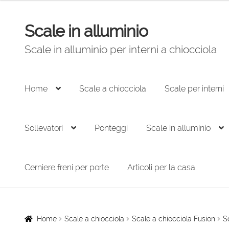
Scale in alluminio
Vai
Vai
alla
al
Scale in alluminio per interni a chiocciola
navigazione
contenuto
Home
Scale a chiocciola
Scale per interni
Sollevatori
Ponteggi
Scale in alluminio
Cerniere freni per porte
Articoli per la casa
Home
Scale a chiocciola
Scale a chiocciola Fusion
S