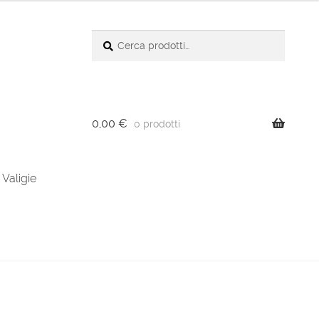
Cerca:
Cerca
0,00
€
0 prodotti
Valigie