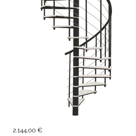
Ponteggi
Scale in alluminio
Parapetti Ringhiere Balaustre in acciaio e alluminio
Valigie
Cerniere freni per porte
Articoli per la casa
Scala a chiocciola 160 cm met
Fusion
2.144,00
€