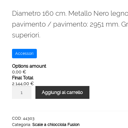
Diametro 160 cm. Metallo Nero legno
pavimento / pavimento: 2951 mm. Grad
superiori.
Accessori
Options amount
0,00 €
Final Total
2.144,00 €
Scala
Aggiungi al carrello
a
chiocciola
160
cm
COD:
44303
Categoria:
Scale a chiocciola Fusion
metallo