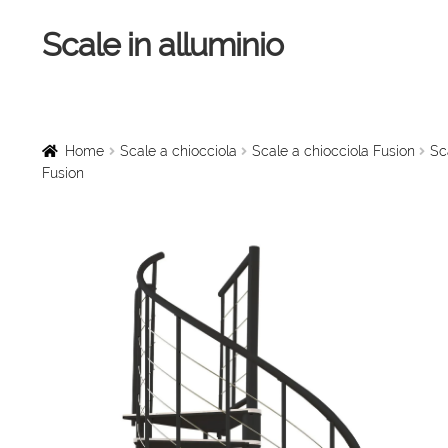
Scale in alluminio
Vai
Vai
alla
al
navigazione
contenuto
Home
Scale a chiocciola
Home
Scale a chiocciola
Scale a chiocciola Fusion
Sc
Fusion
Scale per interni
Linee vita
Scale in legno
Rampe di carico
Sollevatori