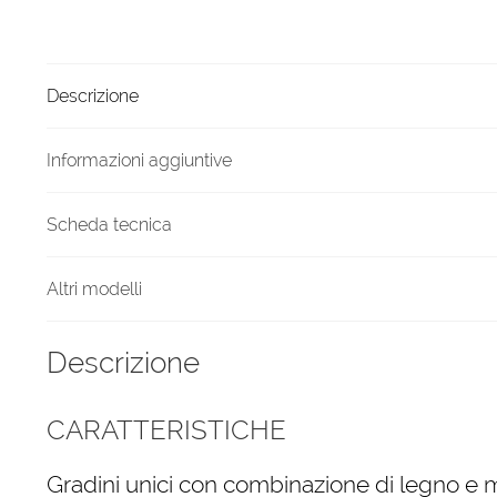
Nero
legno
Bianco
Descrizione
Fusion
quantità
Informazioni aggiuntive
Scheda tecnica
Altri modelli
Descrizione
CARATTERISTICHE
Gradini unici con combinazione di legno e 