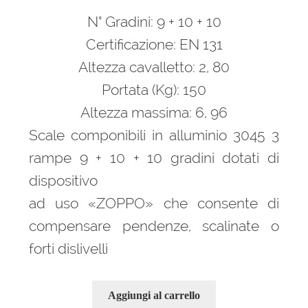
prezzo
prezzo
N° Gradini: 9 + 10 + 10
originale
attuale
era:
è:
Certificazione: EN 131
527,00 €.
411,00 €.
Altezza cavalletto: 2, 80
Portata (Kg): 150
Altezza massima: 6, 96
Scale componibili in alluminio 3045 3
rampe 9 + 10 + 10 gradini dotati di
dispositivo
ad uso «ZOPPO» che consente di
compensare pendenze, scalinate o
forti dislivelli
Aggiungi al carrello