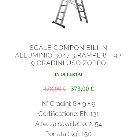
SCALE COMPONIBILI IN
ALLUMINIO 3047 3 RAMPE 8 + 9 +
9 GRADINI USO ZOPPO
IN OFFERTA!
Il
Il
478,00
€
373,00
€
prezzo
prezzo
N° Gradini: 8 + 9 + 9
originale
attuale
era:
è:
Certificazione: EN 131
478,00 €.
373,00 €.
Altezza cavalletto: 2, 54
Portata (Kg): 150