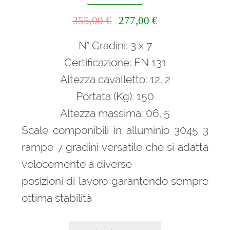
Il
Il
355,00
€
277,00
€
prezzo
prezzo
N° Gradini: 3 x 7
originale
attuale
era:
è:
Certificazione: EN 131
355,00 €.
277,00 €.
Altezza cavalletto: 12, 2
Portata (Kg): 150
Altezza massima: 06, 5
Scale componibili in alluminio 3045 3
rampe 7 gradini versatile che si adatta
velocemente a diverse
posizioni di lavoro garantendo sempre
ottima stabilità