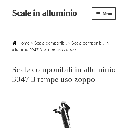
Scale in alluminio
Vai
Vai
Menu
alla
al
navigazione
contenuto
Espandi
Home
il
menu
Scale a chiocciola
Home
Scale componibili
Scale componibili in
child
alluminio 3047 3 rampe uso zoppo
Scale per interni
Scale componibili in alluminio
Espandi
Linee vita
3047 3 rampe uso zoppo
il
menu
Espandi
Scale in legno
child
il
menu
Rampe di carico
child
Espandi
Sollevatori
il