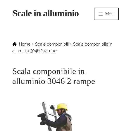
Scale in alluminio
Vai
Vai
Menu
alla
al
navigazione
contenuto
Espandi
Home
il
menu
Scale a chiocciola
Home
Scale componibili
Scala componibile in
child
alluminio 3046 2 rampe
Scale per interni
Scala componibile in
Espandi
Linee vita
alluminio 3046 2 rampe
il
menu
Espandi
Scale in legno
child
il
menu
Rampe di carico
child
Espandi
Sollevatori
il