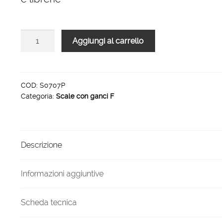
Scale
Aggiungi al carrello
con
ganci
in
alluminio
COD:
S0707P
Categoria:
Scale con ganci F
modello
F5
7
gradini
Descrizione
2250
mm
quantità
Informazioni aggiuntive
Scheda tecnica