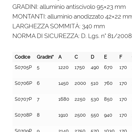
GRADINI: alluminio antiscivolo 95×23 mm
MONTANTI: alluminio anodizzato 42×22 m
LARGHEZZA SOMMITÀ: 340 mm
NORMA DI SICUREZZA: D. Lgs. n° 81/2008
Codice
Gradini*
A
C
D
E
F
S0705P
5
1220
1750
490
670
170
S0706P
6
1450
2000
510
760
170
S0707P
7
1680
2250
530
850
170
S0708P
8
1910
2500
550
940
170
S0709P
9
2140
2750
570
1030
170