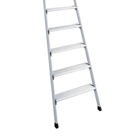
Ponteggi
Scale in alluminio
Parapetti Ringhiere Balaustre in acciaio e alluminio
Valigie
Cerniere freni per porte
Articoli per la casa