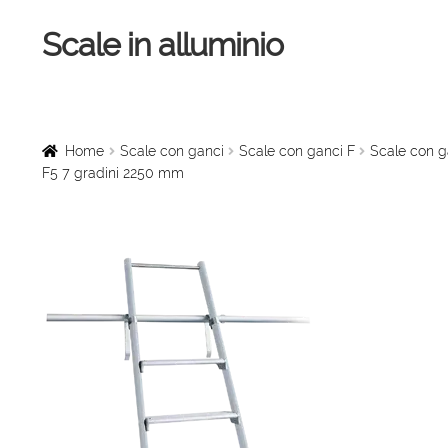
Scale in alluminio
Vai
Vai
alla
al
navigazione
contenuto
Home
Scale a chiocciola
Home
Scale con ganci
Scale con ganci F
Scale con g
F5 7 gradini 2250 mm
Scale per interni
Linee vita
Scale in legno
Rampe di carico
Sollevatori