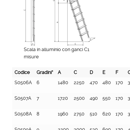
Scala in alluminio con ganci C1
misure
Codice
Gradini*
A
C
D
E
F
S0506A
6
1480
2250
470
480
170
S0507A
7
1720
2500
490
550
170
S0508A
8
1960
2750
510
620
170
S0509A
9
2200
3000
530
690
170