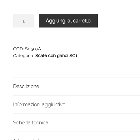
Scale
Aggiungi al carrello
in
acciaio
e
alluminio
COD:
S0507A
Categoria:
Scale con ganci SC1
con
ganci
e
parapetto
Descrizione
7
gradini
1720
Informazioni aggiuntive
mm
quantità
Scheda tecnica