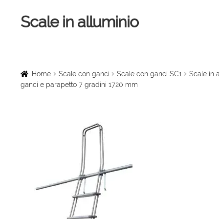
Scale in alluminio
Vai
Vai
alla
al
navigazione
contenuto
Home
Scale a chiocciola
Home
Scale con ganci
Scale con ganci SC1
Scale in 
ganci e parapetto 7 gradini 1720 mm
Scale per interni
Linee vita
Scale in legno
Rampe di carico
Sollevatori