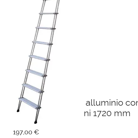
Ponteggi
Scale in alluminio
Parapetti Ringhiere Balaustre in acciaio e alluminio
Valigie
Cerniere freni per porte
Articoli per la casa
Scale in acciaio e alluminio co
parapetto 7 gradini 1720 mm
197,00
€