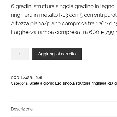
originale
attuale
6 gradini struttura singola gradino in legno
era:
è:
ringhiera in metallo R13 con 5 correnti parall
1.776,00 €.
1.199,00 €.
Altezza piano/piano compresa tra 1260 e
Larghezza rampa compresa tra 600 e 799
Scala
Aggiungi al carrello
L20
rampa
singola
struttura
COD:
L20SR13606
Categoria:
Scala a giorno L20 singola struttura ringhiera R13 g
ringhiera
R13
6
gradini
Descrizione
800
mm