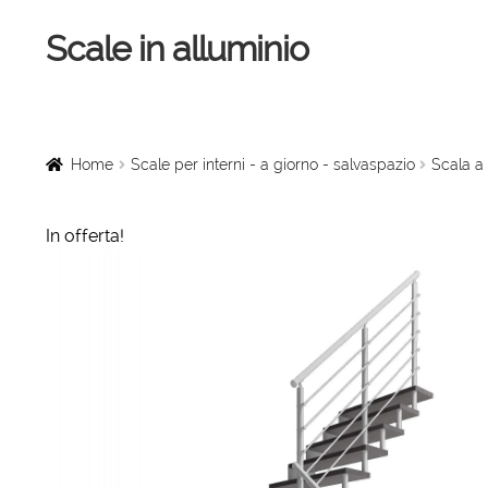
Scale in alluminio
Vai
Vai
alla
al
navigazione
contenuto
Home
Scale a chiocciola
Home
Scale per interni - a giorno - salvaspazio
Scala a 
Scale per interni
In offerta!
Linee vita
Scale in legno
Rampe di carico
Sollevatori