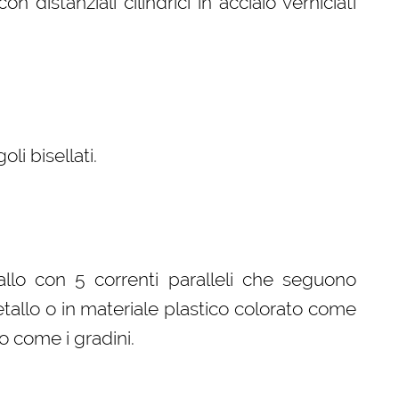
on distanziali cilindrici in acciaio verniciati
i bisellati.
llo con 5 correnti paralleli che seguono
etallo o in materiale plastico colorato come
o come i gradini.