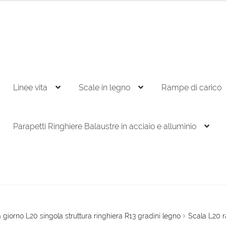
Linee vita
Scale in legno
Rampe di carico
Parapetti Ringhiere Balaustre in acciaio e alluminio
 giorno L20 singola struttura ringhiera R13 gradini legno
Scala L20 r