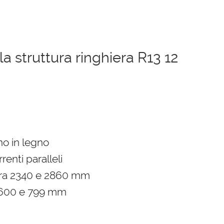
 struttura ringhiera R13 12
zzo
uale
no in legno
renti paralleli
98,00 €.
tra 2340 e 2860 mm
 600 e 799 mm