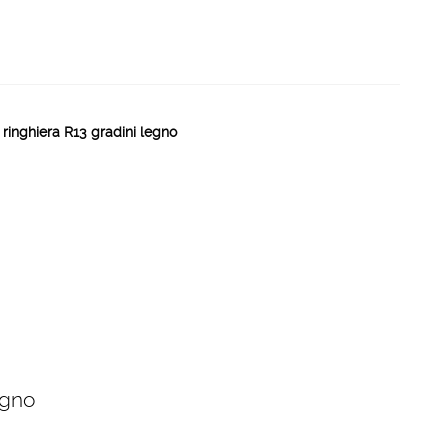
 ringhiera R13 gradini legno
egno