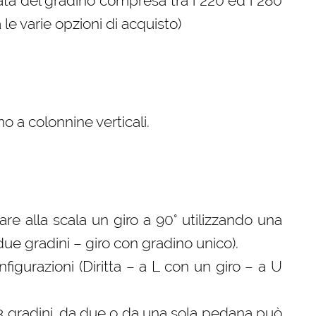
ta del gradino compresa tra i 220 ed i 280
le varie opzioni di acquisto)
o a colonnine verticali.
 fare alla scala un giro a 90° utilizzando una
 due gradini – giro con gradino unico).
gurazioni (Diritta – a L con un giro – a U
 3 gradini, da due o da una sola pedana può