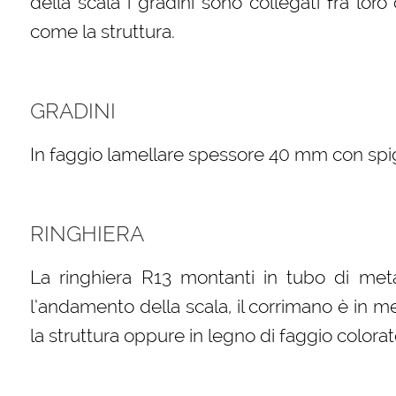
della scala i gradini sono collegati fra loro c
come la struttura.
GRADINI
In faggio lamellare spessore 40 mm con spigol
RINGHIERA
La ringhiera R13 montanti in tubo di meta
l’andamento della scala, il corrimano è in m
la struttura oppure in legno di faggio colorat