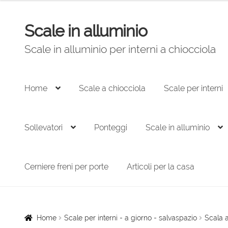
originale
attuale
era:
è:
Scale in alluminio
Vai
Vai
3.552,00 €.
2.398,00 €.
alla
al
Scale in alluminio per interni a chiocciola
navigazione
contenuto
Home
Scale a chiocciola
Scale per interni
Sollevatori
Ponteggi
Scale in alluminio
Cerniere freni per porte
Articoli per la casa
Home
Scale per interni - a giorno - salvaspazio
Scala a