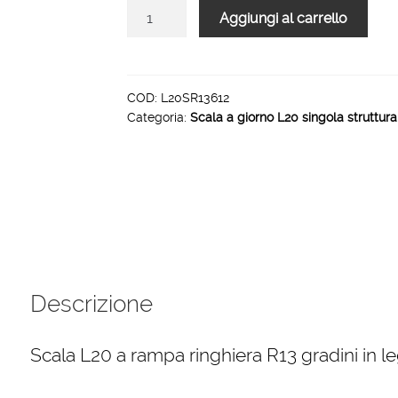
Scala
Aggiungi al carrello
L20
rampa
singola
struttura
COD:
L20SR13612
Categoria:
Scala a giorno L20 singola struttura
ringhiera
R13
12
gradini
800
mm
quantità
Descrizione
Scala L20 a rampa ringhiera R13 gradini in l