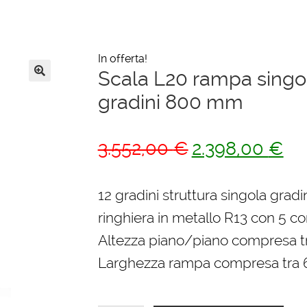
In offerta!
Scala L20 rampa singola
🔍
gradini 800 mm
Il
Il
3.552,00
€
2.398,00
€
prezzo
pre
originale
att
12 gradini struttura singola gradi
era:
è:
ringhiera in metallo R13 con 5 cor
3.552,00 €.
2.3
Altezza piano/piano compresa 
Larghezza rampa compresa tra