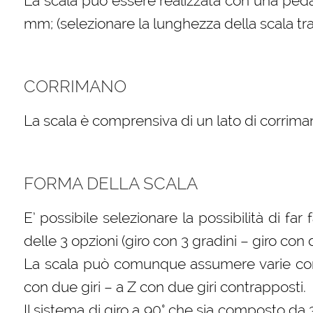
La scala può essere realizzata con una peda
mm; (selezionare la lunghezza della scala tra 
CORRIMANO
La scala è comprensiva di un lato di corriman
FORMA DELLA SCALA
E’ possibile selezionare la possibilità di far
delle 3 opzioni (giro con 3 gradini – giro con
La scala può comunque assumere varie confi
con due giri – a Z con due giri contrapposti.
Il sistema di giro a 90° che sia composto da