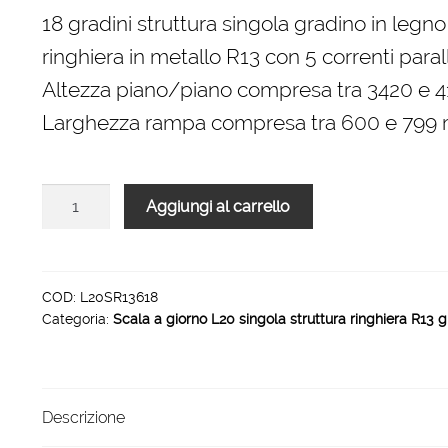
originale
attuale
18 gradini struttura singola gradino in legno
era:
è:
ringhiera in metallo R13 con 5 correnti parall
5.328,00 €.
3.596,00 €.
Altezza piano/piano compresa tra 3420 e
Larghezza rampa compresa tra 600 e 799
Scala
Aggiungi al carrello
L20
rampa
singola
struttura
COD:
L20SR13618
Categoria:
Scala a giorno L20 singola struttura ringhiera R13 g
ringhiera
R13
18
gradini
Descrizione
800
mm