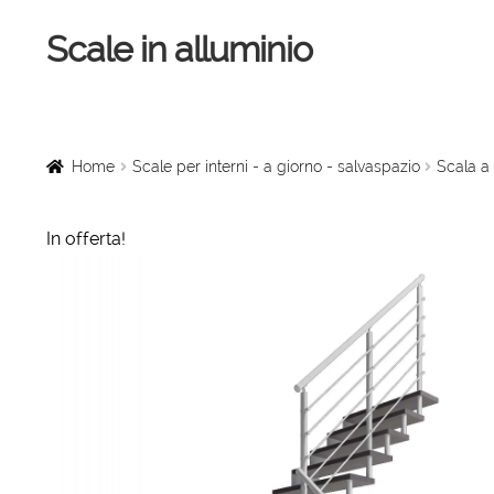
Scale in alluminio
Vai
Vai
alla
al
navigazione
contenuto
Home
Scale a chiocciola
Home
Scale per interni - a giorno - salvaspazio
Scala a 
Scale per interni
In offerta!
Linee vita
Scale in legno
Rampe di carico
Sollevatori