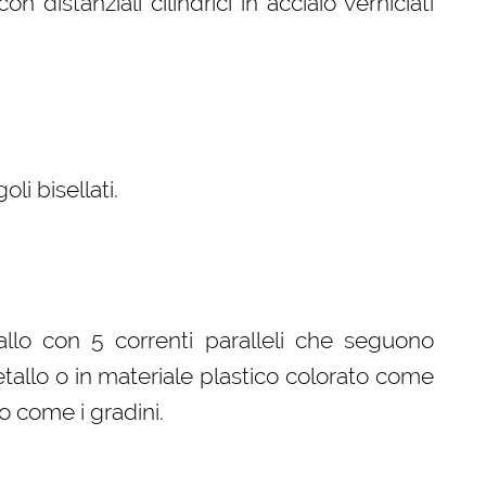
on distanziali cilindrici in acciaio verniciati
i bisellati.
llo con 5 correnti paralleli che seguono
etallo o in materiale plastico colorato come
o come i gradini.