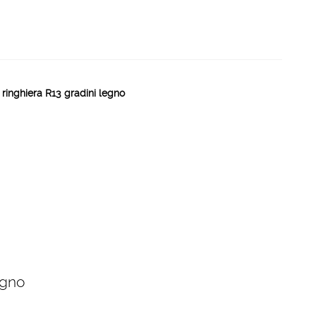
 ringhiera R13 gradini legno
egno