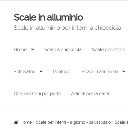
originale
attuale
era:
è:
Scale in alluminio
Vai
Vai
4.004,00 €.
2.703,00 €.
alla
al
Scale in alluminio per interni a chiocciola
navigazione
contenuto
Home
Scale a chiocciola
Scale per interni
Sollevatori
Ponteggi
Scale in alluminio
Cerniere freni per porte
Articoli per la casa
Home
Scale per interni - a giorno - salvaspazio
Scala a