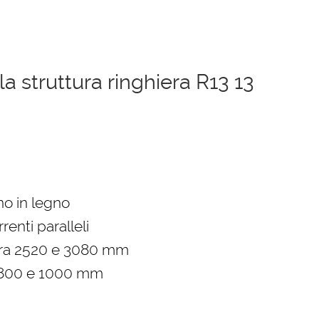
 struttura ringhiera R13 13
ezzo
uale
no in legno
renti paralleli
03,00 €.
tra 2520 e 3080 mm
 800 e 1000 mm