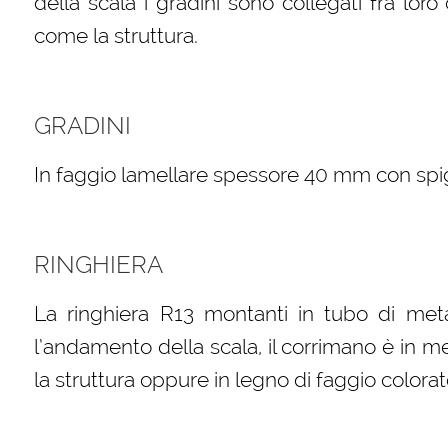
della scala i gradini sono collegati fra loro c
come la struttura.
GRADINI
In faggio lamellare spessore 40 mm con spigol
RINGHIERA
La ringhiera R13 montanti in tubo di meta
l’andamento della scala, il corrimano è in m
la struttura oppure in legno di faggio colorat