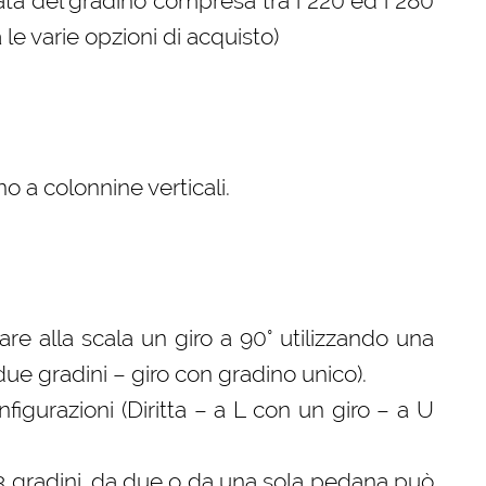
ta del gradino compresa tra i 220 ed i 280
le varie opzioni di acquisto)
o a colonnine verticali.
 fare alla scala un giro a 90° utilizzando una
 due gradini – giro con gradino unico).
gurazioni (Diritta – a L con un giro – a U
 3 gradini, da due o da una sola pedana può