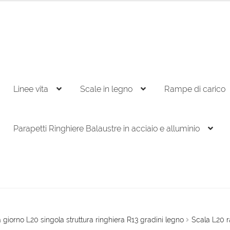
Linee vita
Scale in legno
Rampe di carico
Parapetti Ringhiere Balaustre in acciaio e alluminio
 giorno L20 singola struttura ringhiera R13 gradini legno
Scala L20 r