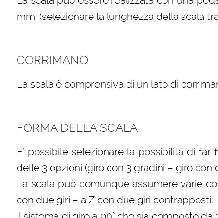
La scala può essere realizzata con una peda
mm; (selezionare la lunghezza della scala tra 
CORRIMANO
La scala è comprensiva di un lato di corriman
FORMA DELLA SCALA
E’ possibile selezionare la possibilità di far
delle 3 opzioni (giro con 3 gradini – giro con
La scala può comunque assumere varie confi
con due giri – a Z con due giri contrapposti.
Il sistema di giro a 90° che sia composto da