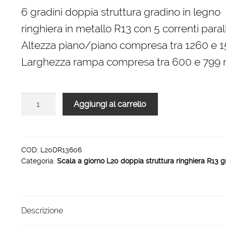
originale
attuale
6 gradini doppia struttura gradino in legno
era:
è:
ringhiera in metallo R13 con 5 correnti parall
1.800,00 €.
1.215,00 €.
Altezza piano/piano compresa tra 1260 e
Larghezza rampa compresa tra 600 e 799
Scala
Aggiungi al carrello
L20
doppia
struttura
ringhiera
COD:
L20DR13606
Categoria:
Scala a giorno L20 doppia struttura ringhiera R13 g
R13
rampa
6
gradini
Descrizione
800
mm