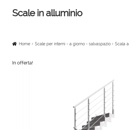
Scale in alluminio
Vai
Vai
alla
al
navigazione
contenuto
Home
Scale a chiocciola
Home
Scale per interni - a giorno - salvaspazio
Scala a 
Scale per interni
In offerta!
Linee vita
Scale in legno
Rampe di carico
Sollevatori