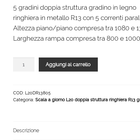
originale
attuale
5 gradini doppia struttura gradino in legno
era:
è:
ringhiera in metallo R13 con 5 correnti parall
1.560,00 €.
1.053,00 €.
Altezza piano/piano compresa tra 1080 e
Larghezza rampa compresa tra 800 e 10
Scala
Aggiungi al carrello
L20
doppia
struttura
ringhiera
COD:
L20DR13805
Categoria:
Scala a giorno L20 doppia struttura ringhiera R13 g
R13
rampa
5
gradini
Descrizione
1000
mm