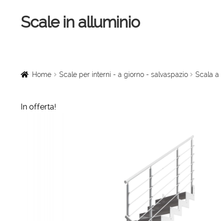
Scale in alluminio
Vai
Vai
alla
al
navigazione
contenuto
Home
Scale a chiocciola
Home
Scale per interni - a giorno - salvaspazio
Scala a 
Scale per interni
In offerta!
Linee vita
Scale in legno
Rampe di carico
Sollevatori