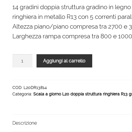
originale
attuale
14 gradini doppia struttura gradino in legno
era:
è:
ringhiera in metallo R13 con 5 correnti parall
4.368,00 €.
2.948,00 €.
Altezza piano/piano compresa tra 2700 e
Larghezza rampa compresa tra 800 e 10
Scala
Aggiungi al carrello
L20
doppia
struttura
ringhiera
COD:
L20DR13814
Categoria:
Scala a giorno L20 doppia struttura ringhiera R13 g
R13
rampa
14
gradini
Descrizione
1000
mm