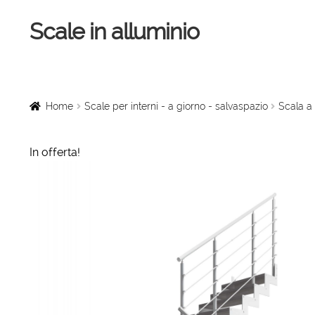
Scale in alluminio
Vai
Vai
alla
al
navigazione
contenuto
Home
Scale a chiocciola
Home
Scale per interni - a giorno - salvaspazio
Scala a 
Scale per interni
In offerta!
Linee vita
Scale in legno
Rampe di carico
Sollevatori