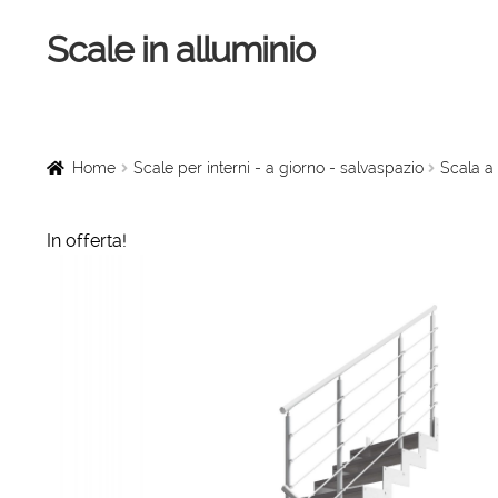
Scale in alluminio
Vai
Vai
alla
al
navigazione
contenuto
Home
Scale a chiocciola
Home
Scale per interni - a giorno - salvaspazio
Scala a 
Scale per interni
In offerta!
Linee vita
Scale in legno
Rampe di carico
Sollevatori