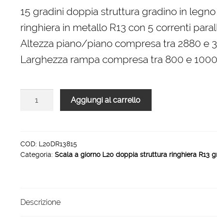
originale
attuale
15 gradini doppia struttura gradino in legno
era:
è:
ringhiera in metallo R13 con 5 correnti parall
4.680,00 €.
3.159,00 €.
Altezza piano/piano compresa tra 2880 e
Larghezza rampa compresa tra 800 e 10
Scala
Aggiungi al carrello
L20
doppia
struttura
ringhiera
COD:
L20DR13815
Categoria:
Scala a giorno L20 doppia struttura ringhiera R13 g
R13
rampa
15
gradini
Descrizione
1000
mm