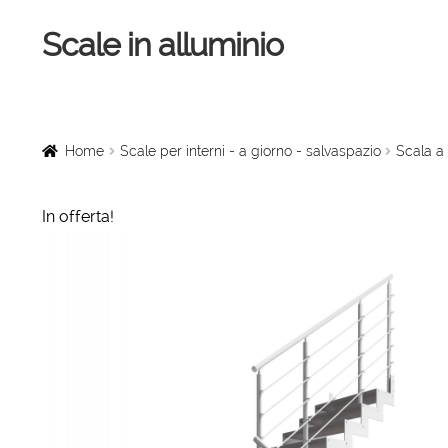
Scale in alluminio
Vai
Vai
alla
al
navigazione
contenuto
Home
Scale a chiocciola
Home
Scale per interni - a giorno - salvaspazio
Scala a 
Scale per interni
In offerta!
Linee vita
Scale in legno
Rampe di carico
Sollevatori