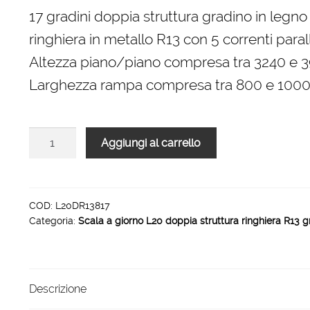
originale
attuale
17 gradini doppia struttura gradino in legno
era:
è:
ringhiera in metallo R13 con 5 correnti parall
5.304,00 €.
3.580,00 €.
Altezza piano/piano compresa tra 3240 e
Larghezza rampa compresa tra 800 e 10
Scala
Aggiungi al carrello
L20
doppia
struttura
ringhiera
COD:
L20DR13817
Categoria:
Scala a giorno L20 doppia struttura ringhiera R13 g
R13
rampa
17
gradini
Descrizione
1000
mm