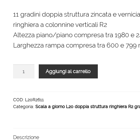
prezzo
prezzo
originale
attuale
11 gradini doppia struttura zincata e vernici
era:
è:
ringhiera a colonnine verticali R2
3.300,00 €.
2.228,00 €.
Altezza piano/piano compresa tra 1980 e
Larghezza rampa compresa tra 600 e 799
Scala
Aggiungi al carrello
L20
R2
rampa
gradino
COD:
L20R2611
Categoria:
Scala a giorno L20 doppia struttura ringhiera R2 gr
legno
interno
11
gradini
Descrizione
800