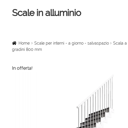
Scale in alluminio
Vai
Vai
alla
al
navigazione
contenuto
Home
Scale a chiocciola
Home
Scale per interni - a giorno - salvaspazio
Scala a 
gradini 800 mm
Scale per interni
In offerta!
Linee vita
Scale in legno
Rampe di carico
Sollevatori