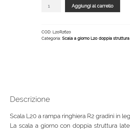
Scala
Aggiungi al carrello
L20
R2
rampa
gradino
COD:
L20R2620
Categoria:
Scala a giorno L20 doppia struttura 
legno
interno
20
gradini
800
mm
quantità
Descrizione
Scala L20 a rampa ringhiera R2 gradini in le
La scala a giorno con doppia struttura late