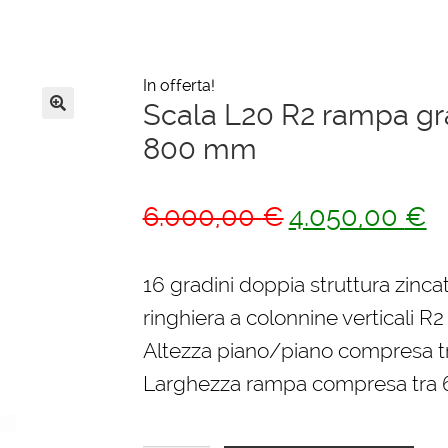
In offerta!
Scala L20 R2 rampa gra
🔍
800 mm
Il
Il
6.000,00
€
4.050,00
€
prezzo
pr
originale
at
16 gradini doppia struttura zincat
era:
è:
ringhiera a colonnine verticali R2
6.000,00 €.
4.
Altezza piano/piano compresa 
Larghezza rampa compresa tra