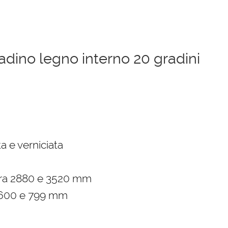
dino legno interno 20 gradini
ezzo
tuale
a e verniciata
050,00 €.
tra 2880 e 3520 mm
 600 e 799 mm