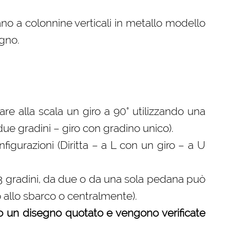
no a colonnine verticali in metallo modello
egno.
 fare alla scala un giro a 90° utilizzando una
 due gradini – giro con gradino unico).
gurazioni (Diritta – a L con un giro – a U
 3 gradini, da due o da una sola pedana può
o allo sbarco o centralmente).
o un disegno quotato e vengono verificate