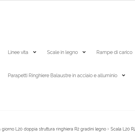
Linee vita
Scale in legno
Rampe di carico
Parapetti Ringhiere Balaustre in acciaio e alluminio
 giorno L20 doppia struttura ringhiera R2 gradini legno
Scala L20 R