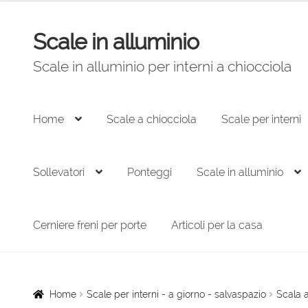
originale
attuale
era:
è:
Scale in alluminio
Vai
Vai
6.000,00 €.
4.050,00 €.
alla
al
Scale in alluminio per interni a chiocciola
navigazione
contenuto
Home
Scale a chiocciola
Scale per interni
Sollevatori
Ponteggi
Scale in alluminio
Cerniere freni per porte
Articoli per la casa
Home
Scale per interni - a giorno - salvaspazio
Scala a