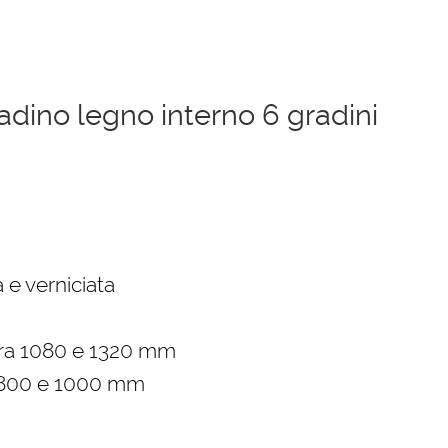
dino legno interno 6 gradini
zzo
ale
 e verniciata
4,00 €.
tra 1080 e 1320 mm
 800 e 1000 mm