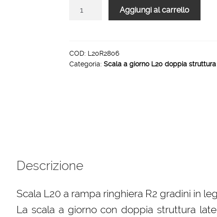
Scala
Aggiungi al carrello
L20
R2
rampa
gradino
COD:
L20R2806
Categoria:
Scala a giorno L20 doppia struttura 
legno
interno
6
gradini
1000
mm
quantità
Descrizione
Scala L20 a rampa ringhiera R2 gradini in le
La scala a giorno con doppia struttura late