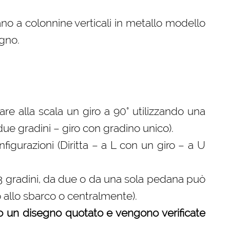
no a colonnine verticali in metallo modello
egno.
 fare alla scala un giro a 90° utilizzando una
 due gradini – giro con gradino unico).
gurazioni (Diritta – a L con un giro – a U
 3 gradini, da due o da una sola pedana può
o allo sbarco o centralmente).
o un disegno quotato e vengono verificate