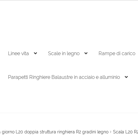
Linee vita
Scale in legno
Rampe di carico
Parapetti Ringhiere Balaustre in acciaio e alluminio
 giorno L20 doppia struttura ringhiera R2 gradini legno
Scala L20 R