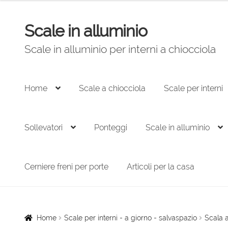
originale
attuale
era:
è:
Scale in alluminio
Vai
Vai
1.872,00 €.
1.264,00 €.
alla
al
Scale in alluminio per interni a chiocciola
navigazione
contenuto
Home
Scale a chiocciola
Scale per interni
Sollevatori
Ponteggi
Scale in alluminio
Cerniere freni per porte
Articoli per la casa
Home
Scale per interni - a giorno - salvaspazio
Scala a