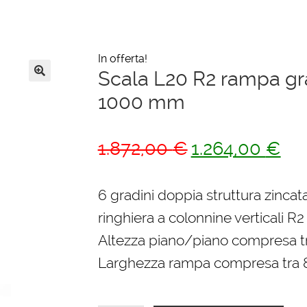
In offerta!
Scala L20 R2 rampa gra
🔍
1000 mm
Il
Il
1.872,00
€
1.264,00
€
prezzo
pre
originale
attu
6 gradini doppia struttura zincata
era:
è:
ringhiera a colonnine verticali R2
1.872,00 €.
1.26
Altezza piano/piano compresa 
Larghezza rampa compresa tra