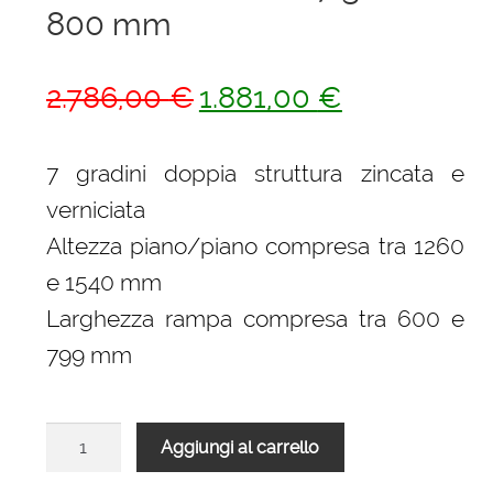
800 mm
Il
Il
2.786,00
€
1.881,00
€
prezzo
prezzo
originale
attuale
7 gradini doppia struttura zincata e
era:
è:
verniciata
2.786,00 €.
1.881,00 €.
Altezza piano/piano compresa tra 1260
e 1540 mm
Larghezza rampa compresa tra 600 e
799 mm
Scala
Aggiungi al carrello
L20
rampa