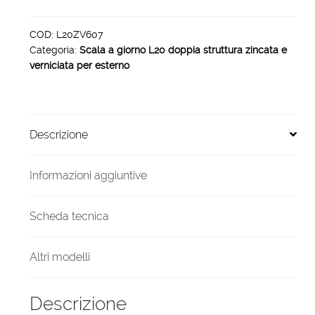
zincata
verniciata
COD:
L20ZV607
Categoria:
Scala a giorno L20 doppia struttura zincata e
esterno
verniciata per esterno
7
gradini
800
mm
Descrizione
quantità
Informazioni aggiuntive
Scheda tecnica
Altri modelli
Descrizione