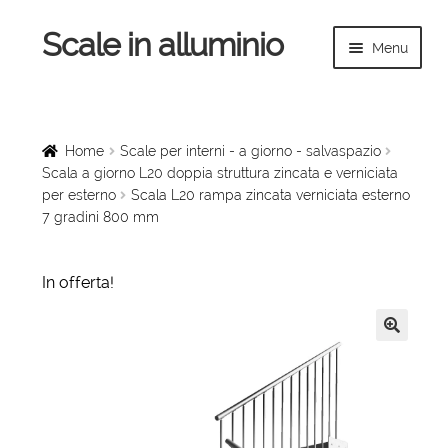
Scale in alluminio
Vai
Vai
Menu
alla
al
navigazione
contenuto
Espandi
Home
il
menu
Scale a chiocciola
Home
Scale per interni - a giorno - salvaspazio
child
Scala a giorno L20 doppia struttura zincata e verniciata
per esterno
Scala L20 rampa zincata verniciata esterno
Scale per interni
7 gradini 800 mm
Espandi
Linee vita
il
In offerta!
menu
Espandi
Scale in legno
child
il
menu
🔍
Rampe di carico
child
Espandi
Sollevatori
il