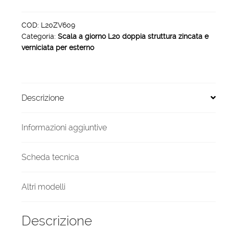
zincata
verniciata
COD:
L20ZV609
Categoria:
Scala a giorno L20 doppia struttura zincata e
esterno
verniciata per esterno
9
gradini
800
mm
Descrizione
quantità
Informazioni aggiuntive
Scheda tecnica
Altri modelli
Descrizione