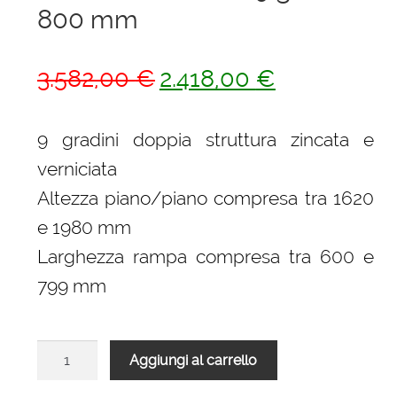
800 mm
Il
Il
3.582,00
€
2.418,00
€
prezzo
prezzo
originale
attuale
9 gradini doppia struttura zincata e
era:
è:
verniciata
3.582,00 €.
2.418,00 €.
Altezza piano/piano compresa tra 1620
e 1980 mm
Larghezza rampa compresa tra 600 e
799 mm
Scala
Aggiungi al carrello
L20
rampa