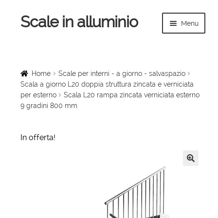
Scale in alluminio
Vai
Vai
Menu
alla
al
navigazione
contenuto
Espandi
Home
il
menu
Scale a chiocciola
Home
Scale per interni - a giorno - salvaspazio
child
Scala a giorno L20 doppia struttura zincata e verniciata
per esterno
Scala L20 rampa zincata verniciata esterno
Scale per interni
9 gradini 800 mm
Espandi
Linee vita
il
In offerta!
menu
Espandi
Scale in legno
child
il
menu
🔍
Rampe di carico
child
Espandi
Sollevatori
il