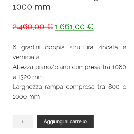
1000 mm
Il
Il
2.460,00
€
1.661,00
€
prezzo
prezzo
originale
attuale
6 gradini doppia struttura zincata e
era:
è:
verniciata
2.460,00 €.
1.661,00 €.
Altezza piano/piano compresa tra 1080
e 1320 mm
Larghezza rampa compresa tra 800 e
1000 mm
Scala
Aggiungi al carrello
L20
rampa