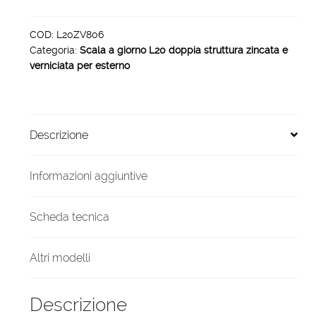
zincata
verniciata
COD:
L20ZV806
Categoria:
Scala a giorno L20 doppia struttura zincata e
esterno
verniciata per esterno
6
gradini
1000
mm
Descrizione
quantità
Informazioni aggiuntive
Scheda tecnica
Altri modelli
Descrizione