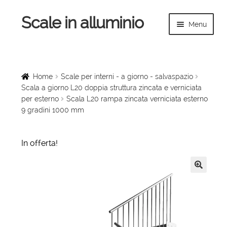
Scale in alluminio
Vai
Vai
Menu
alla
al
navigazione
contenuto
Espandi
Home
il
menu
Scale a chiocciola
Home
Scale per interni - a giorno - salvaspazio
child
Scala a giorno L20 doppia struttura zincata e verniciata
per esterno
Scala L20 rampa zincata verniciata esterno
Scale per interni
9 gradini 1000 mm
Espandi
Linee vita
il
In offerta!
menu
Espandi
Scale in legno
child
il
menu
🔍
Rampe di carico
child
Espandi
Sollevatori
il