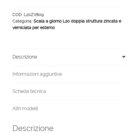
zincata
verniciata
COD:
L20ZV809
Categoria:
Scala a giorno L20 doppia struttura zincata e
esterno
verniciata per esterno
9
gradini
1000
mm
Descrizione
quantità
Informazioni aggiuntive
Scheda tecnica
Altri modelli
Descrizione