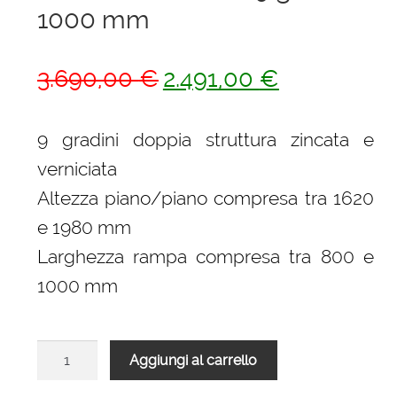
1000 mm
Il
Il
3.690,00
€
2.491,00
€
prezzo
prezzo
originale
attuale
9 gradini doppia struttura zincata e
era:
è:
verniciata
3.690,00 €.
2.491,00 €.
Altezza piano/piano compresa tra 1620
e 1980 mm
Larghezza rampa compresa tra 800 e
1000 mm
Scala
Aggiungi al carrello
L20
rampa