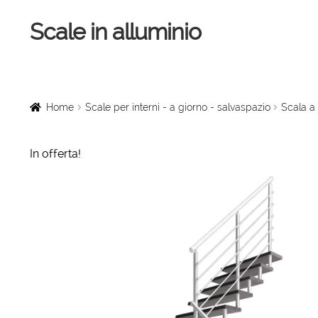
Scale in alluminio
Vai
Vai
alla
al
navigazione
contenuto
Home
Scale a chiocciola
Home
Scale per interni - a giorno - salvaspazio
Scala a 
Scale per interni
In offerta!
Linee vita
Scale in legno
Rampe di carico
Sollevatori