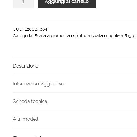
Aggiungi al carrello
L20
rampa
struttura
sbalzo
COD:
L20SB5604
Categoria:
Scala a giorno L20 struttura sbalzo ringhiera R13 g
ringhiera
R13
4
gradini
Descrizione
800
mm
quantità
Informazioni aggiuntive
Scheda tecnica
Altri modelli