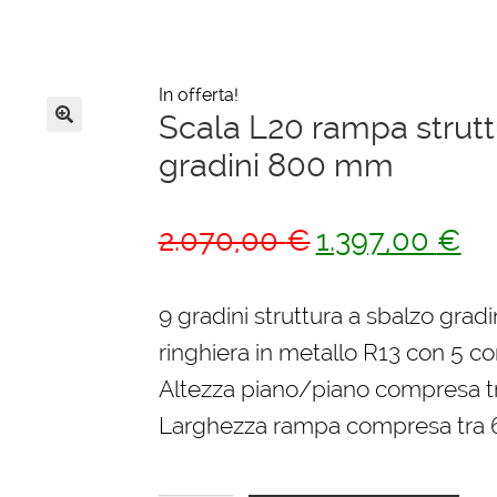
In offerta!
Scala L20 rampa strutt
🔍
gradini 800 mm
Il
Il
2.070,00
€
1.397,00
€
prezzo
pre
originale
att
9 gradini struttura a sbalzo grad
era:
è:
ringhiera in metallo R13 con 5 cor
2.070,00 €.
1.3
Altezza piano/piano compresa 
Larghezza rampa compresa tra