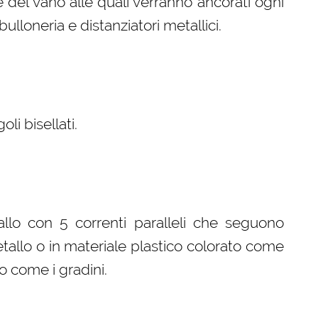
del vano alle quali verranno ancorati ogni
ulloneria e distanziatori metallici.
i bisellati.
llo con 5 correnti paralleli che seguono
etallo o in materiale plastico colorato come
o come i gradini.