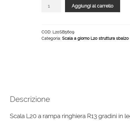
Scala
Aggiungi al carrello
L20
rampa
struttura
sbalzo
COD:
L20SB5609
Categoria:
Scala a giorno L20 struttura sbalzo 
ringhiera
R13
9
gradini
800
mm
quantità
Descrizione
Scala L20 a rampa ringhiera R13 gradini in le