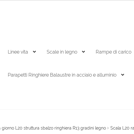
Linee vita
Scale in legno
Rampe di carico
Parapetti Ringhiere Balaustre in acciaio e alluminio
 giorno L20 struttura sbalzo ringhiera R13 gradini legno
Scala L20 r