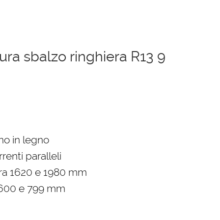
ura sbalzo ringhiera R13 9
zzo
uale
ino in legno
renti paralleli
97,00 €.
tra 1620 e 1980 mm
 600 e 799 mm