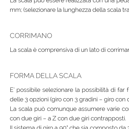
La scala può essere realizzata con una peda
mm; (selezionare la lunghezza della scala tra 
CORRIMANO
La scala è comprensiva di un lato di corriman
FORMA DELLA SCALA
E’ possibile selezionare la possibilità di far
delle 3 opzioni (giro con 3 gradini – giro con
La scala può comunque assumere varie confi
con due giri – a Z con due giri contrapposti.
Il sistema di giro a 90° che sia composto da