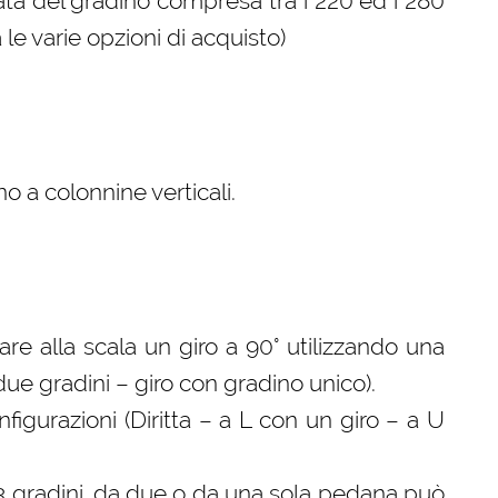
ta del gradino compresa tra i 220 ed i 280
le varie opzioni di acquisto)
o a colonnine verticali.
 fare alla scala un giro a 90° utilizzando una
 due gradini – giro con gradino unico).
gurazioni (Diritta – a L con un giro – a U
 3 gradini, da due o da una sola pedana può