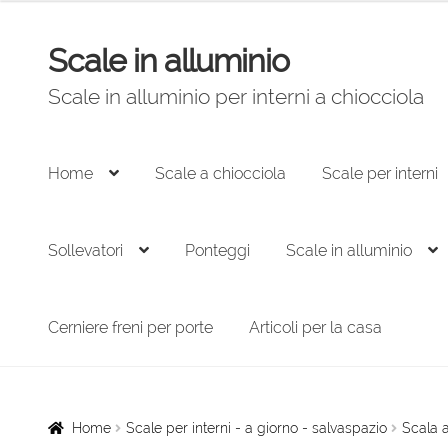
originale
attuale
era:
è:
Scale in alluminio
Vai
Vai
2.070,00 €.
1.397,00 €.
alla
al
Scale in alluminio per interni a chiocciola
navigazione
contenuto
Home
Scale a chiocciola
Scale per interni
Sollevatori
Ponteggi
Scale in alluminio
Cerniere freni per porte
Articoli per la casa
Home
Scale per interni - a giorno - salvaspazio
Scala a