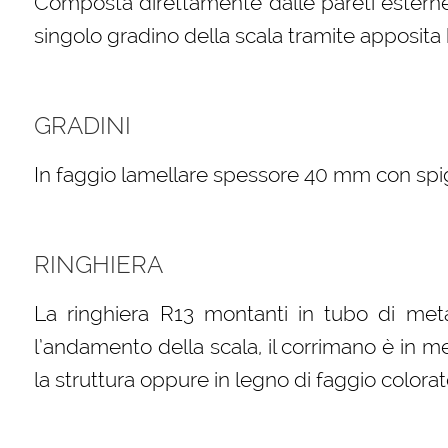
Composta direttamente dalle pareti esterne 
singolo gradino della scala tramite apposita b
GRADINI
In faggio lamellare spessore 40 mm con spigol
RINGHIERA
La ringhiera R13 montanti in tubo di meta
l’andamento della scala, il corrimano è in m
la struttura oppure in legno di faggio colorat