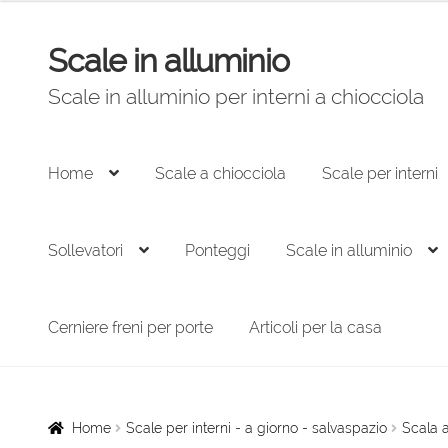
originale
attuale
era:
è:
Scale in alluminio
Vai
Vai
1.452,00 €.
980,00 €.
alla
al
Scale in alluminio per interni a chiocciola
navigazione
contenuto
Home
Scale a chiocciola
Scale per interni
Sollevatori
Ponteggi
Scale in alluminio
Cerniere freni per porte
Articoli per la casa
Home
Scale per interni - a giorno - salvaspazio
Scala a