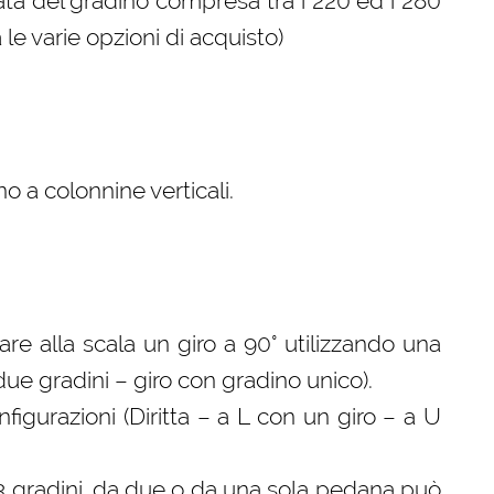
ta del gradino compresa tra i 220 ed i 280
le varie opzioni di acquisto)
o a colonnine verticali.
 fare alla scala un giro a 90° utilizzando una
 due gradini – giro con gradino unico).
gurazioni (Diritta – a L con un giro – a U
 3 gradini, da due o da una sola pedana può