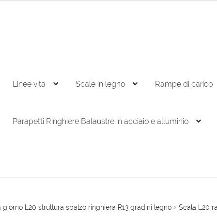
Linee vita
Scale in legno
Rampe di carico
Parapetti Ringhiere Balaustre in acciaio e alluminio
 giorno L20 struttura sbalzo ringhiera R13 gradini legno
Scala L20 r