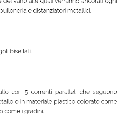
del vano alle quali verranno ancorati ogni
ulloneria e distanziatori metallici.
i bisellati.
llo con 5 correnti paralleli che seguono
etallo o in materiale plastico colorato come
o come i gradini.