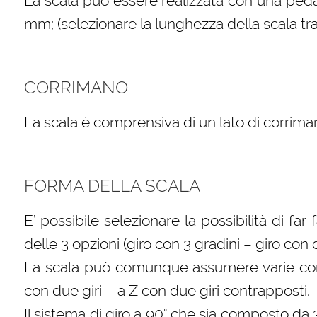
La scala può essere realizzata con una peda
mm; (selezionare la lunghezza della scala tra 
CORRIMANO
La scala è comprensiva di un lato di corriman
FORMA DELLA SCALA
E’ possibile selezionare la possibilità di far
delle 3 opzioni (giro con 3 gradini – giro con
La scala può comunque assumere varie confi
con due giri – a Z con due giri contrapposti.
Il sistema di giro a 90° che sia composto da