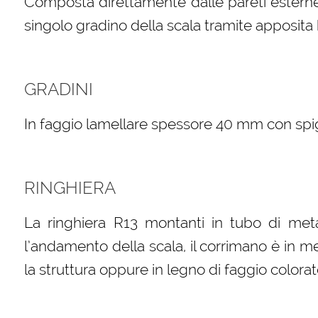
Composta direttamente dalle pareti esterne 
singolo gradino della scala tramite apposita b
GRADINI
In faggio lamellare spessore 40 mm con spigol
RINGHIERA
La ringhiera R13 montanti in tubo di meta
l’andamento della scala, il corrimano è in m
la struttura oppure in legno di faggio colorat