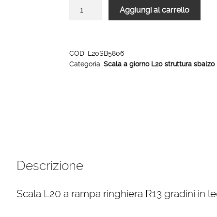
Scala
Aggiungi al carrello
L20
rampa
struttura
sbalzo
COD:
L20SB5806
Categoria:
Scala a giorno L20 struttura sbalzo 
ringhiera
R13
6
gradini
1000
mm
quantità
Descrizione
Scala L20 a rampa ringhiera R13 gradini in le