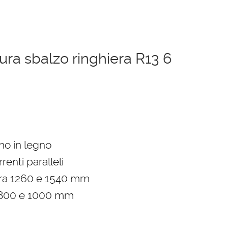
ura sbalzo ringhiera R13 6
o
le
ino in legno
renti paralleli
0 €.
tra 1260 e 1540 mm
 800 e 1000 mm