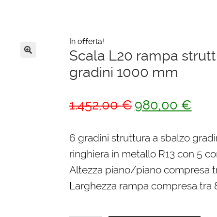
In offerta!
Scala L20 rampa strutt
🔍
gradini 1000 mm
Il
Il
1.452,00
€
980,00
€
prezzo
prezz
originale
attua
6 gradini struttura a sbalzo grad
era:
è:
ringhiera in metallo R13 con 5 cor
1.452,00 €.
980,0
Altezza piano/piano compresa 
Larghezza rampa compresa tra