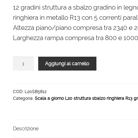
originale
attuale
12 gradini struttura a sbalzo gradino in legn
era:
è:
ringhiera in metallo R13 con 5 correnti parall
2.904,00 €.
1.960,00 €.
Altezza piano/piano compresa tra 2340 e
Larghezza rampa compresa tra 800 e 10
Scala
Aggiungi al carrello
L20
rampa
struttura
sbalzo
COD:
L20SB5812
Categoria:
Scala a giorno L20 struttura sbalzo ringhiera R13 g
ringhiera
R13
12
gradini
Descrizione
1000
mm