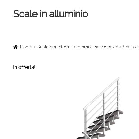
Scale in alluminio
Vai
Vai
alla
al
navigazione
contenuto
Home
Scale a chiocciola
Home
Scale per interni - a giorno - salvaspazio
Scala a 
Scale per interni
In offerta!
Linee vita
Scale in legno
Rampe di carico
Sollevatori