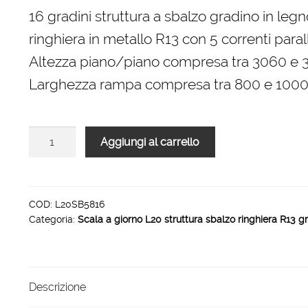
originale
attuale
16 gradini struttura a sbalzo gradino in legn
era:
è:
ringhiera in metallo R13 con 5 correnti parall
3.872,00 €.
2.614,00 €.
Altezza piano/piano compresa tra 3060 e
Larghezza rampa compresa tra 800 e 10
Scala
Aggiungi al carrello
L20
rampa
struttura
sbalzo
COD:
L20SB5816
Categoria:
Scala a giorno L20 struttura sbalzo ringhiera R13 g
ringhiera
R13
16
gradini
Descrizione
1000
mm