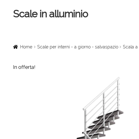
Scale in alluminio
Vai
Vai
alla
al
navigazione
contenuto
Home
Scale a chiocciola
Home
Scale per interni - a giorno - salvaspazio
Scala a 
Scale per interni
In offerta!
Linee vita
Scale in legno
Rampe di carico
Sollevatori