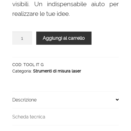
90,00 €.
79,00 €.
visibili. Un indispensabile aiuto per
realizzare le tue idee.
Tracciatore
Aggiungi al carrello
Laser
TUF
TOOL
IT
COD:
TOOL IT G
Categoria:
Strumenti di misura laser
G
quantità
Descrizione
Scheda tecnica