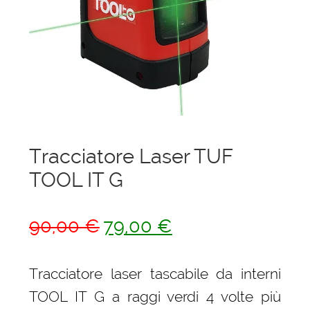
menu
Ponteggi
child
Espandi
Scale in alluminio
il
menu
Espandi
Parapetti Ringhiere Balaustre in acciaio e
child
il
alluminio
menu
child
Valigie
Tracciatore Laser TUF
TOOL IT G
Cerniere freni per porte
Articoli per la casa
Il
Il
90,00
€
79,00
€
prezzo
prezzo
originale
attuale
Tracciatore laser tascabile da interni
era:
è:
TOOL IT G a raggi verdi 4 volte più