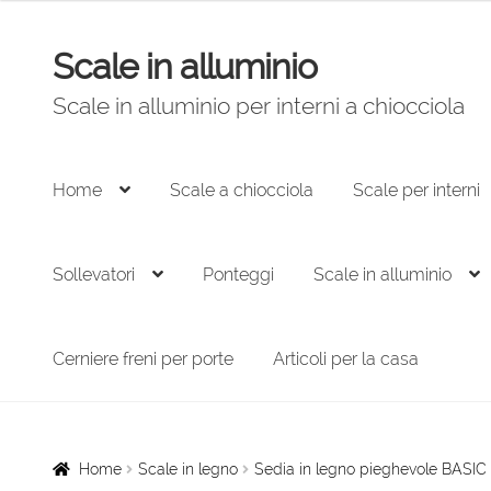
originale
attuale
era:
è:
Scale in alluminio
Vai
Vai
139,00 €.
101,00 €.
alla
al
Scale in alluminio per interni a chiocciola
navigazione
contenuto
Home
Scale a chiocciola
Scale per interni
Sollevatori
Ponteggi
Scale in alluminio
Cerniere freni per porte
Articoli per la casa
Home
Scale in legno
Sedia in legno pieghevole BASIC