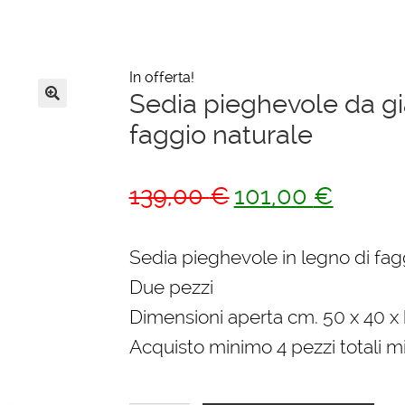
In offerta!
Sedia pieghevole da gi
🔍
faggio naturale
Il
Il
139,00
€
101,00
€
prezzo
prezzo
originale
attuale
Sedia pieghevole in legno di fag
era:
è:
Due pezzi
139,00 €.
101,00 €
Dimensioni aperta cm. 50 x 40 x 
Acquisto minimo 4 pezzi totali m