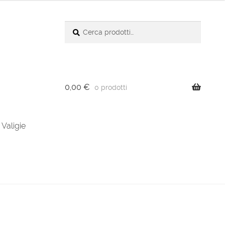
Cerca:
Cerca
0,00
€
0 prodotti
Valigie