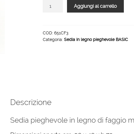
Sedia
Aggiungi al carrello
pieghevole
da
giardino
in
COD:
651CF3
Categoria:
Sedia in legno pieghevole BASIC
legno
Basic
colore
faggio
naturale
quantità
Descrizione
Sedia pieghevole in legno di faggio m