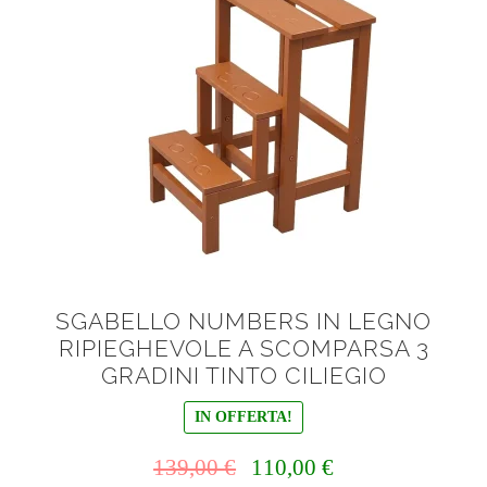
menu
Ponteggi
N° Gradini
child
Espandi
Scale in alluminio
il
menu
Espandi
Parapetti Ringhiere Balaustre in acciaio e alluminio
child
il
menu
Valigie
child
Cerniere freni per porte
Articoli per la casa
SGABELLO NUMBERS IN LEGNO
RIPIEGHEVOLE A SCOMPARSA 3
GRADINI TINTO CILIEGIO
IN OFFERTA!
Il
Il
139,00
€
110,00
€