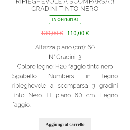
RIPIEGHEVOLE A SCOMPARSA 3
GRADINI TINTO NERO
IN OFFERTA!
Il
Il
139,00
€
110,00
€
prezzo
prezzo
Altezza piano (cm): 60
originale
attuale
era:
è:
N° Gradini: 3
139,00 €.
110,00 €.
Colore legno: H20 faggio tinto nero
Sgabello Numbers in legno
ripieghevole a scomparsa 3 gradini
tinto Nero. H piano 60 cm. Legno
faggio.
Aggiungi al carrello