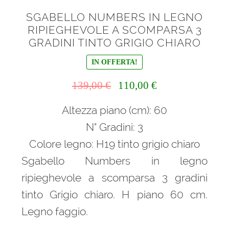
SGABELLO NUMBERS IN LEGNO
RIPIEGHEVOLE A SCOMPARSA 3
GRADINI TINTO GRIGIO CHIARO
IN OFFERTA!
Il
Il
139,00
€
110,00
€
prezzo
prezzo
Altezza piano (cm): 60
originale
attuale
era:
è:
N° Gradini: 3
139,00 €.
110,00 €.
Colore legno: H19 tinto grigio chiaro
Sgabello Numbers in legno
ripieghevole a scomparsa 3 gradini
tinto Grigio chiaro. H piano 60 cm.
Legno faggio.