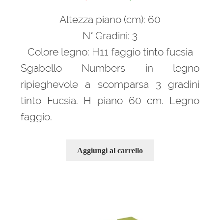
prezzo
prezzo
Altezza piano (cm): 60
originale
attuale
era:
è:
N° Gradini: 3
139,00 €.
110,00 €.
Colore legno: H11 faggio tinto fucsia
Sgabello Numbers in legno
ripieghevole a scomparsa 3 gradini
tinto Fucsia. H piano 60 cm. Legno
faggio.
Aggiungi al carrello