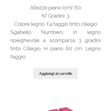
prezzo
prezzo
Altezza piano (cm): 60
originale
attuale
era:
è:
N° Gradini: 3
139,00 €.
110,00 €.
Colore legno: F4 faggio tinto ciliegio
Sgabello Numbers in legno
ripieghevole a scomparsa 3 gradini
tinto Ciliegio. H piano 60 cm. Legno
faggio.
Aggiungi al carrello