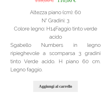
139,00
€
110,00
€
prezzo
prezzo
Altezza piano (cm): 60
originale
attuale
era:
è:
N° Gradini: 3
139,00 €.
110,00 €.
Colore legno: H14Faggio tinto verde
acido
Sgabello Numbers in legno
ripieghevole a scomparsa 3 gradini
tinto Verde acido. H piano 60 cm.
Legno faggio.
Aggiungi al carrello