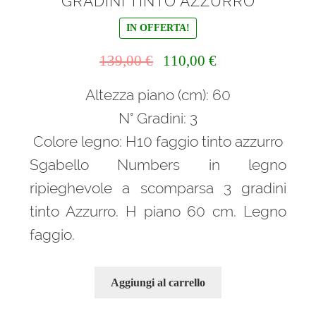
GRADINI TINTO AZZURRO
IN OFFERTA!
Il
Il
139,00
€
110,00
€
prezzo
prezzo
Altezza piano (cm): 60
originale
attuale
era:
è:
N° Gradini: 3
139,00 €.
110,00 €.
Colore legno: H10 faggio tinto azzurro
Sgabello Numbers in legno
ripieghevole a scomparsa 3 gradini
tinto Azzurro. H piano 60 cm. Legno
faggio.
Aggiungi al carrello