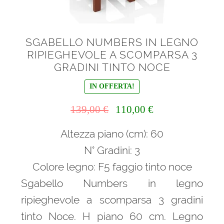
SGABELLO NUMBERS IN LEGNO
RIPIEGHEVOLE A SCOMPARSA 3
GRADINI TINTO NOCE
IN OFFERTA!
Il
Il
139,00
€
110,00
€
prezzo
prezzo
Altezza piano (cm): 60
originale
attuale
era:
è:
N° Gradini: 3
139,00 €.
110,00 €.
Colore legno: F5 faggio tinto noce
Sgabello Numbers in legno
ripieghevole a scomparsa 3 gradini
tinto Noce. H piano 60 cm. Legno