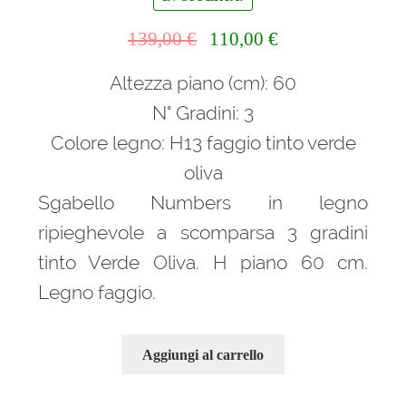
Il
Il
139,00
€
110,00
€
prezzo
prezzo
Altezza piano (cm): 60
originale
attuale
era:
è:
N° Gradini: 3
139,00 €.
110,00 €.
Colore legno: H13 faggio tinto verde
oliva
Sgabello Numbers in legno
ripieghevole a scomparsa 3 gradini
tinto Verde Oliva. H piano 60 cm.
Legno faggio.
Aggiungi al carrello