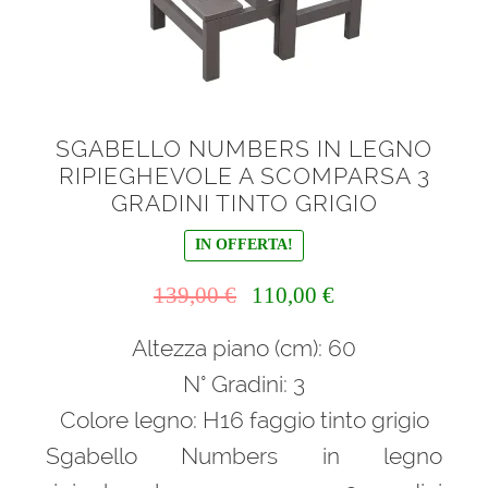
SGABELLO NUMBERS IN LEGNO
RIPIEGHEVOLE A SCOMPARSA 3
GRADINI TINTO GRIGIO
IN OFFERTA!
Il
Il
139,00
€
110,00
€
prezzo
prezzo
Altezza piano (cm): 60
originale
attuale
era:
è:
N° Gradini: 3
139,00 €.
110,00 €.
Colore legno: H16 faggio tinto grigio
Sgabello Numbers in legno