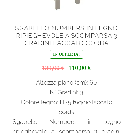
SGABELLO NUMBERS IN LEGNO
RIPIEGHEVOLE A SCOMPARSA 3
GRADINI LACCATO CORDA
IN OFFERTA!
Il
Il
139,00
€
110,00
€
prezzo
prezzo
Altezza piano (cm): 60
originale
attuale
era:
è:
N° Gradini: 3
139,00 €.
110,00 €.
Colore legno: H25 faggio laccato
corda
Sgabello Numbers in legno
ripieghevole a scomparsa 3 gradini