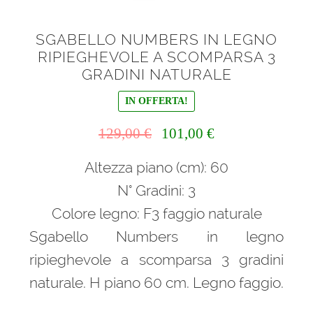
SGABELLO NUMBERS IN LEGNO
RIPIEGHEVOLE A SCOMPARSA 3
GRADINI NATURALE
IN OFFERTA!
Il
Il
129,00
€
101,00
€
prezzo
prezzo
Altezza piano (cm): 60
originale
attuale
era:
è:
N° Gradini: 3
129,00 €.
101,00 €.
Colore legno: F3 faggio naturale
Sgabello Numbers in legno
ripieghevole a scomparsa 3 gradini
naturale. H piano 60 cm. Legno faggio.