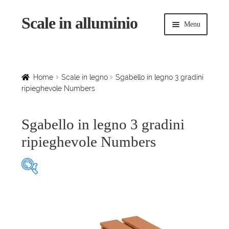
Scale in alluminio
Vai
Vai
Menu
alla
al
navigazione
contenuto
Espandi
Home
il
menu
Scale a chiocciola
Home
Scale in legno
Sgabello in legno 3 gradini
child
ripieghevole Numbers
Scale per interni
Sgabello in legno 3 gradini
Espandi
Linee vita
ripieghevole Numbers
il
menu
Espandi
Scale in legno
child
il
menu
Rampe di carico
Prodotto Altezza piano (cm)
child
Espandi
Sollevatori
Colore legno
il