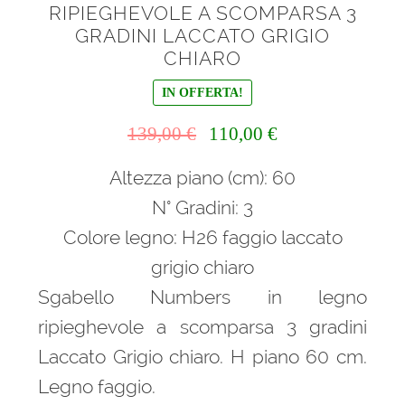
RIPIEGHEVOLE A SCOMPARSA 3
GRADINI LACCATO GRIGIO
CHIARO
IN OFFERTA!
Il
Il
139,00
€
110,00
€
prezzo
prezzo
Altezza piano (cm): 60
originale
attuale
era:
è:
N° Gradini: 3
139,00 €.
110,00 €.
Colore legno: H26 faggio laccato
grigio chiaro
Sgabello Numbers in legno
ripieghevole a scomparsa 3 gradini
Laccato Grigio chiaro. H piano 60 cm.
Legno faggio.