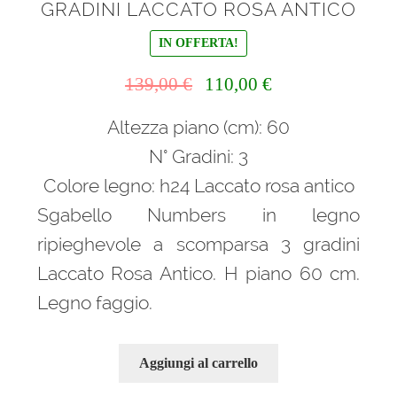
GRADINI LACCATO ROSA ANTICO
IN OFFERTA!
Il
Il
139,00
€
110,00
€
prezzo
prezzo
Altezza piano (cm): 60
originale
attuale
era:
è:
N° Gradini: 3
139,00 €.
110,00 €.
Colore legno: h24 Laccato rosa antico
Sgabello Numbers in legno
ripieghevole a scomparsa 3 gradini
Laccato Rosa Antico. H piano 60 cm.
Legno faggio.
Aggiungi al carrello