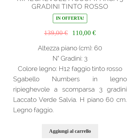
GRADINI TINTO ROSSO
IN OFFERTA!
Il
Il
139,00
€
110,00
€
prezzo
prezzo
Altezza piano (cm): 60
originale
attuale
era:
è:
N° Gradini: 3
139,00 €.
110,00 €.
Colore legno: H12 faggio tinto rosso
Sgabello Numbers in legno
ripieghevole a scomparsa 3 gradini
Laccato Verde Salvia. H piano 60 cm.
Legno faggio.
Aggiungi al carrello