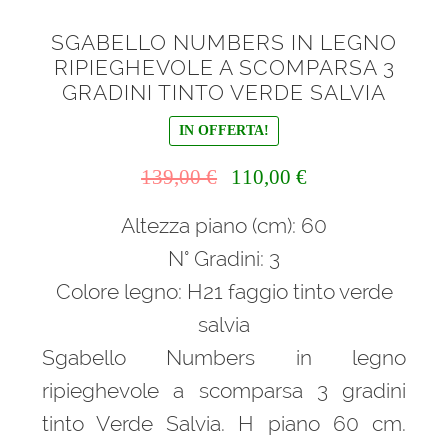
SGABELLO NUMBERS IN LEGNO
RIPIEGHEVOLE A SCOMPARSA 3
GRADINI TINTO VERDE SALVIA
IN OFFERTA!
Il
Il
139,00
€
110,00
€
prezzo
prezzo
Altezza piano (cm): 60
originale
attuale
era:
è:
N° Gradini: 3
139,00 €.
110,00 €.
Colore legno: H21 faggio tinto verde
salvia
Sgabello Numbers in legno
ripieghevole a scomparsa 3 gradini
tinto Verde Salvia. H piano 60 cm.