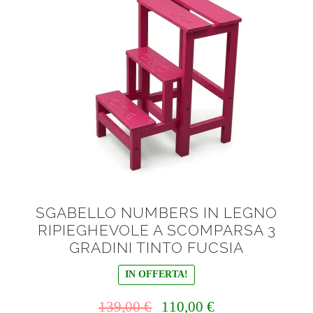
SGABELLO NUMBERS IN LEGNO
RIPIEGHEVOLE A SCOMPARSA 3
GRADINI TINTO FUCSIA
IN OFFERTA!
Il
Il
139,00
€
110,00
€