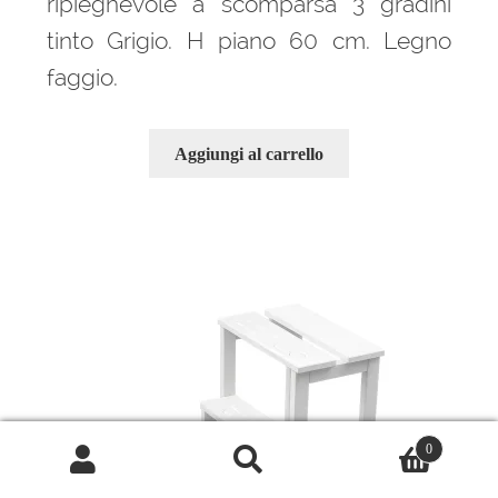
ripieghevole a scomparsa 3 gradini
tinto Grigio. H piano 60 cm. Legno
faggio.
Aggiungi al carrello
0
Cerca:
Cerca