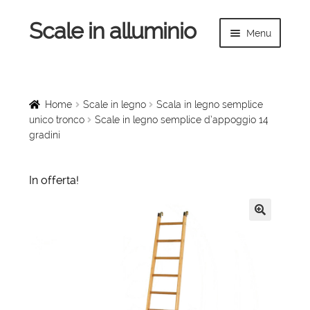
Scale in alluminio
Vai
Vai
Menu
alla
al
navigazione
contenuto
Espandi
Home
il
menu
Scale a chiocciola
Home
Scale in legno
Scala in legno semplice
child
unico tronco
Scale in legno semplice d’appoggio 14
gradini
Scale per interni
Espandi
Linee vita
In offerta!
il
menu
Espandi
Scale in legno
child
il
🔍
menu
Rampe di carico
child
Espandi
Sollevatori
il