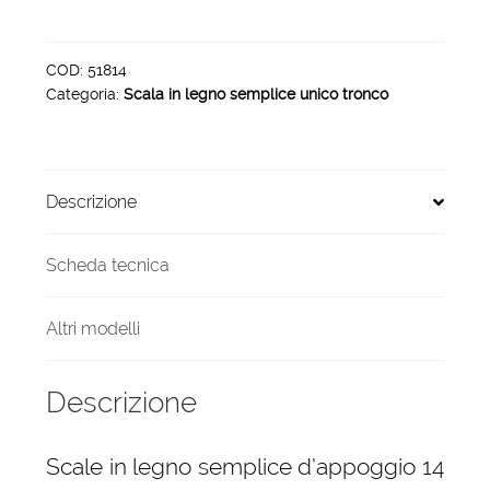
legno
semplice
d'appoggio
COD:
51814
Categoria:
Scala in legno semplice unico tronco
14
gradini
quantità
Descrizione
Scheda tecnica
Altri modelli
Descrizione
Scale in legno semplice d’appoggio 14