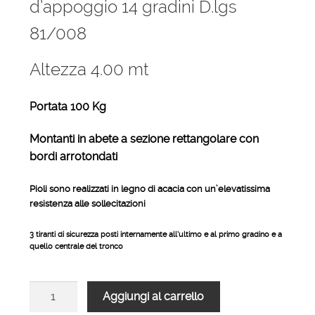
d’appoggio 14 gradini D.lgs
286,00 €.
232,00 €.
81/008
Altezza 4.00 mt
Portata 100 Kg
Montanti in abete a sezione rettangolare con
bordi arrotondati
Pioli sono realizzati in legno di acacia con un’elevatissima
resistenza alle sollecitazioni
3 tiranti di sicurezza posti internamente all’ultimo e al primo gradino e a
quello centrale del tronco
Scale
Aggiungi al carrello
in