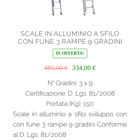
SCALE IN ALLUMINIO A SFILO
CON FUNE 3 RAMPE 9 GRADINI
IN OFFERTA!
Il
Il
495,00
€
334,00
€
prezzo
prezzo
N° Gradini: 3 x 9
originale
attuale
era:
è:
Certificazione: D. Lgs. 81/2008
495,00 €.
334,00 €.
Portata (Kg): 150
Scale in alluminio a sfilo sviluppo con
con fune 3 rampe 9 gradini Conforme
al D. Lgs. 81/2008