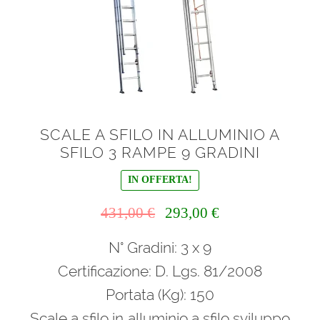
menu
Ponteggi
child
Espandi
Scale in alluminio
il
menu
Espandi
Parapetti Ringhiere Balaustre in acciaio e alluminio
child
il
menu
Valigie
SCALE A SFILO IN ALLUMINIO A
child
SFILO 3 RAMPE 9 GRADINI
Cerniere freni per porte
IN OFFERTA!
Articoli per la casa
Il
Il
431,00
€
293,00
€
prezzo
prezzo
N° Gradini: 3 x 9
originale
attuale
era:
è:
Certificazione: D. Lgs. 81/2008
431,00 €.
293,00 €.
Portata (Kg): 150
Scale a sfilo in alluminio a sfilo sviluppo