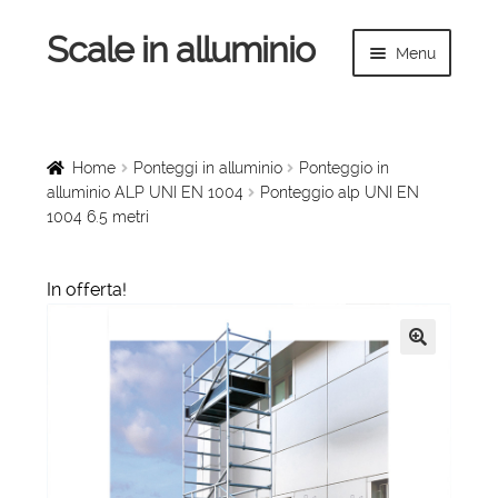
Scale in alluminio
Vai
Vai
Menu
alla
al
navigazione
contenuto
Espandi
Home
il
menu
Scale a chiocciola
Home
Ponteggi in alluminio
Ponteggio in
child
alluminio ALP UNI EN 1004
Ponteggio alp UNI EN
1004 6.5 metri
Scale per interni
Espandi
Linee vita
In offerta!
il
menu
Espandi
Scale in legno
child
il
🔍
menu
Rampe di carico
child
Espandi
Sollevatori
il