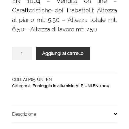
EN 1004 – Vendita on line –
3.426,00 €.
2.193,00 €.
Caratteristiche dei Trabattelli: Altezza
al piano mt: 5.50 – Altezza totale mt:
6.50 – Altezza di lavoro mt: 7.50
Ponteggio
Aggiungi al carrello
alp
UNI
EN
1004
COD:
ALP65-UNI-EN
Categoria:
Ponteggio in alluminio ALP UNI EN 1004
6.5
metri
quantità
Descrizione