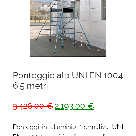
menu
Ponteggi
child
Espandi
Scale in alluminio
il
menu
Espandi
Parapetti Ringhiere Balaustre in acciaio e
child
il
alluminio
menu
child
Valigie
Ponteggio alp UNI EN 1004
Cerniere freni per porte
6.5 metri
Articoli per la casa
Il
Il
3.426,00
€
2.193,00
€
prezzo
prezzo
originale
attuale
Ponteggi in alluminio Normativa UNI
era:
è: