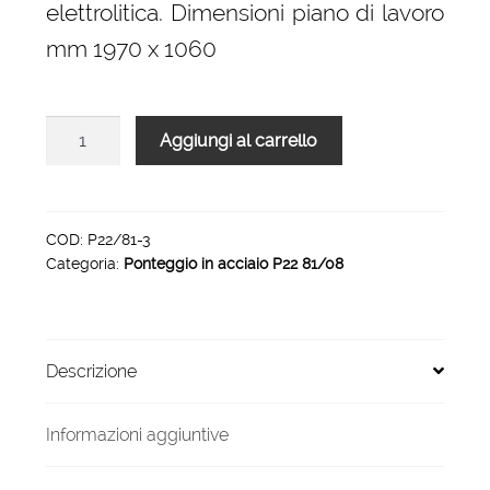
elettrolitica. Dimensioni piano di lavoro
mm 1970 x 1060
Ponteggio
Aggiungi al carrello
P22
dl
81/08
2,6
COD:
P22/81-3
Categoria:
Ponteggio in acciaio P22 81/08
metri
quantità
Descrizione
Informazioni aggiuntive