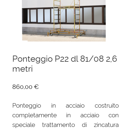
menu
Ponteggi
child
Espandi
Scale in alluminio
il
menu
Espandi
Parapetti Ringhiere Balaustre in acciaio e
child
il
alluminio
menu
Ponteggio P22 dl 81/08 2,6
child
Valigie
metri
Cerniere freni per porte
860,00
€
Articoli per la casa
Ponteggio in acciaio costruito
completamente in acciaio con
speciale trattamento di zincatura