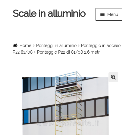
Scale in alluminio
Vai
Vai
Menu
alla
al
navigazione
contenuto
Espandi
Home
il
menu
Scale a chiocciola
Home
Ponteggi in alluminio
Ponteggio in acciaio
child
P22 81/08
Ponteggio P22 dl 81/08 2,6 metri
Scale per interni
Espandi
Linee vita
il
🔍
menu
Espandi
Scale in legno
child
il
menu
Rampe di carico
child
Espandi
Sollevatori
il