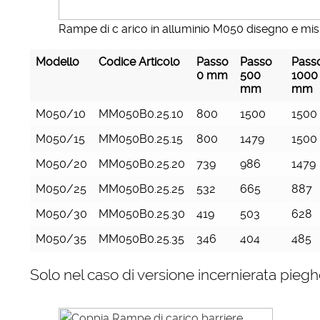
Rampe di c arico in alluminio M050 disegno e mi
Modello
Codice Articolo
Passo
Passo
Pass
0 mm
500
1000
mm
mm
M050/10
MM050B0.25.10
800
1500
1500
M050/15
MM050B0.25.15
800
1479
1500
M050/20
MM050B0.25.20
739
986
1479
M050/25
MM050B0.25.25
532
665
887
M050/30
MM050B0.25.30
419
503
628
M050/35
MM050B0.25.35
346
404
485
Solo nel caso di versione incernierata piegh