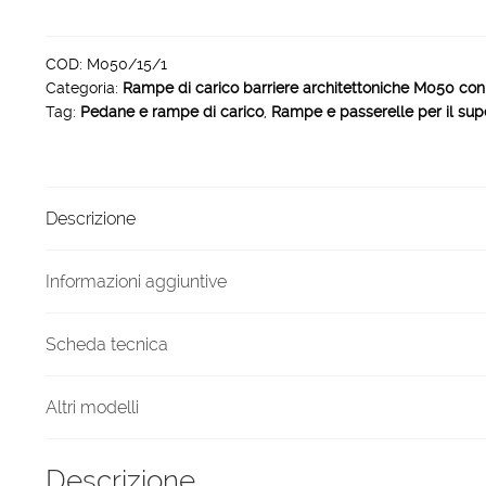
di
carico
barriere
COD:
M050/15/1
Categoria:
Rampe di carico barriere architettoniche M050 co
architettoniche
Tag:
Pedane e rampe di carico
,
Rampe e passerelle per il sup
M050
1500
x
246
Descrizione
mm
quantità
Informazioni aggiuntive
Scheda tecnica
Altri modelli
Descrizione