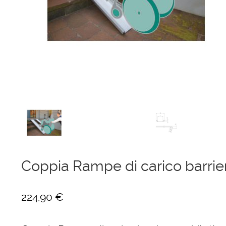
Ponteggi
Scale in alluminio
Parapetti Ringhiere Balaustre in acciaio e alluminio
Valigie
Cerniere freni per porte
Articoli per la casa
Coppia Rampe di carico barri
224,90
€