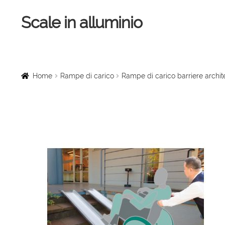
Scale in alluminio
Vai
Vai
alla
al
navigazione
contenuto
Home
Scale a chiocciola
Home
Rampe di carico
Rampe di carico barriere archi
Scale per interni
Linee vita
Scale in legno
Rampe di carico
Sollevatori