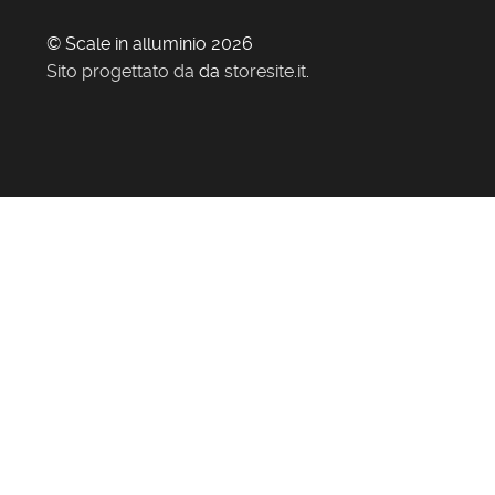
© Scale in alluminio 2026
Sito progettato da
da
storesite.it
.