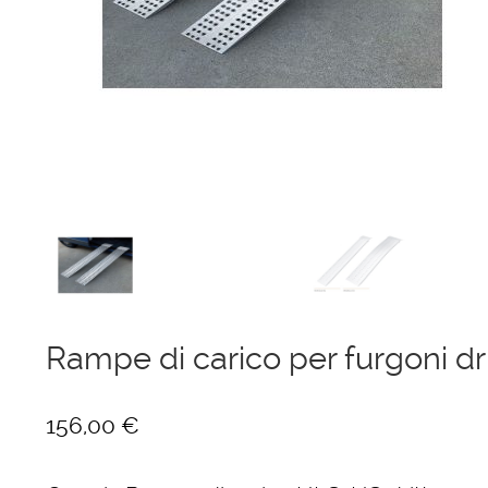
Ponteggi
Scale in alluminio
Parapetti Ringhiere Balaustre in acciaio e alluminio
Valigie
Cerniere freni per porte
Articoli per la casa
Rampe di carico per furgoni d
156,00
€