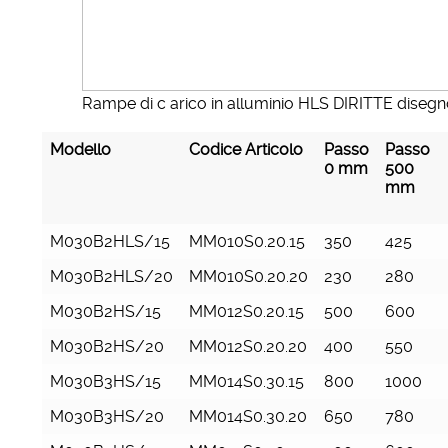
Rampe di c arico in alluminio HLS DIRITTE disegn
Modello
Codice Articolo
Passo
Passo
0 mm
500
mm
M030B2HLS/15
MM010S0.20.15
350
425
M030B2HLS/20
MM010S0.20.20
230
280
M030B2HS/15
MM012S0.20.15
500
600
M030B2HS/20
MM012S0.20.20
400
550
M030B3HS/15
MM014S0.30.15
800
1000
M030B3HS/20
MM014S0.30.20
650
780