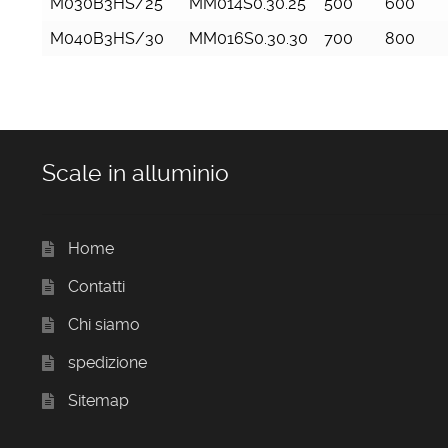
M030B3HS/25
MM014S0.30.25
500
600
M040B3HS/30
MM016S0.30.30
700
800
Scale in alluminio
Home
Contatti
Chi siamo
spedizione
Sitemap