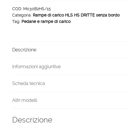
per
furgoni
COD:
M030B2HS/15
Categoria:
Rampe di carico HLS HS DRITTE senza bordo
dritte
Tag:
Pedane e rampe di carico
HLS-
HS
1500
x
Descrizione
215
mm
700
Informazioni aggiuntive
Kg
quantità
Scheda tecnica
Altri modelli
Descrizione