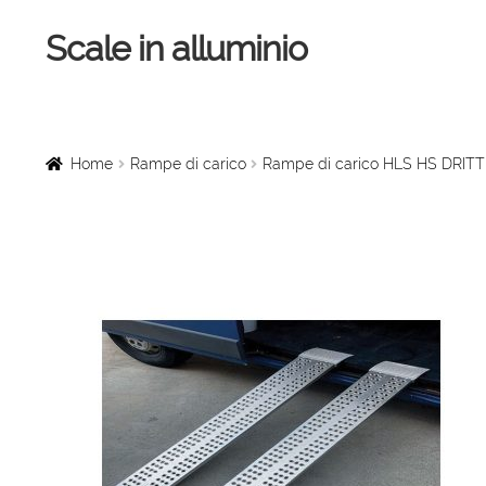
Scale in alluminio
Vai
Vai
alla
al
navigazione
contenuto
Home
Scale a chiocciola
Home
Rampe di carico
Rampe di carico HLS HS DRITT
Scale per interni
Linee vita
Scale in legno
Rampe di carico
Sollevatori