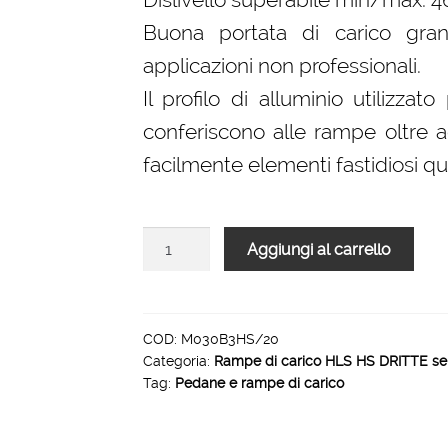
Buona portata di carico gr
applicazioni non professionali.
Il profilo di alluminio utilizzat
conferiscono alle rampe oltre a
facilmente elementi fastidiosi qu
Rampe
Aggiungi al carrello
di
carico
per
furgoni
COD:
M030B3HS/20
Categoria:
Rampe di carico HLS HS DRITTE se
dritte
Tag:
Pedane e rampe di carico
HLS-
HS
1990