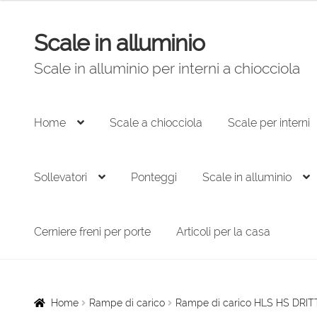
Scale in alluminio
Vai
Vai
alla
al
Scale in alluminio per interni a chiocciola
navigazione
contenuto
Home
Scale a chiocciola
Scale per interni
Sollevatori
Ponteggi
Scale in alluminio
Cerniere freni per porte
Articoli per la casa
Home
Rampe di carico
Rampe di carico HLS HS DRIT