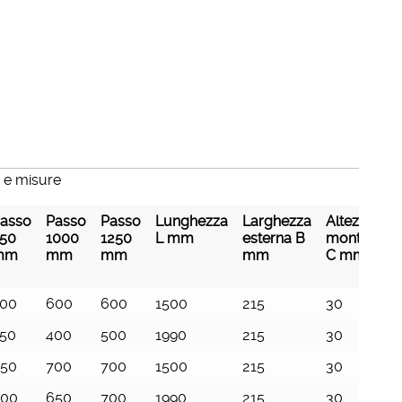
 e misure
asso
Passo
Passo
Lunghezza
Larghezza
Altezza
50
1000
1250
L mm
esterna B
montante
mm
mm
mm
mm
C mm
00
600
600
1500
215
30
50
400
500
1990
215
30
50
700
700
1500
215
30
600
650
700
1990
215
30