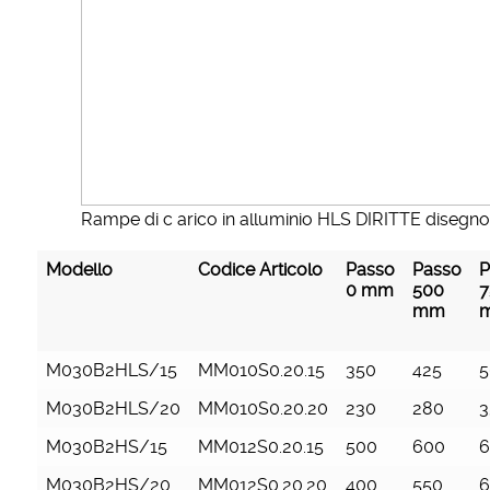
Rampe di c arico in alluminio HLS DIRITTE disegno
Modello
Codice Articolo
Passo
Passo
P
0 mm
500
7
mm
M030B2HLS/15
MM010S0.20.15
350
425
5
M030B2HLS/20
MM010S0.20.20
230
280
3
M030B2HS/15
MM012S0.20.15
500
600
6
M030B2HS/20
MM012S0.20.20
400
550