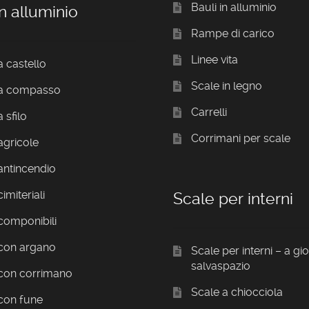
Bauli in alluminio
n alluminio
Rampe di carico
Linee vita
a castello
Scale in legno
 a compasso
Carrelli
 sfilo
Corrimani per scale
agricole
antincendio
imiteriali
Scale per interni
componibili
 con argano
Scale per interni – a gi
salvaspazio
 con corrimano
Scale a chiocciola
con fune