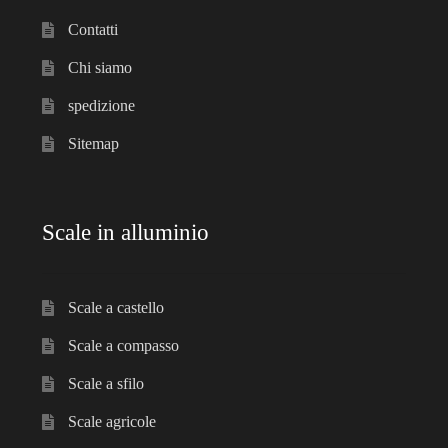
menu
Ponteggi
Contatti
child
Espandi
Chi siamo
Scale in alluminio
il
spedizione
menu
Espandi
Parapetti Ringhiere Balaustre in acciaio e alluminio
child
Sitemap
il
menu
Valigie
child
Scale in alluminio
Cerniere freni per porte
Articoli per la casa
Scale a castello
Scale a compasso
Scale a sfilo
Scale agricole