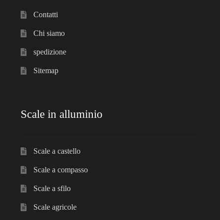
menu
Ponteggi
Contatti
child
Espandi
Chi siamo
Scale in alluminio
il
spedizione
menu
Espandi
Parapetti Ringhiere Balaustre in acciaio e alluminio
child
Sitemap
il
menu
Valigie
child
Scale in alluminio
Cerniere freni per porte
Articoli per la casa
Scale a castello
Scale a compasso
Scale a sfilo
Scale agricole